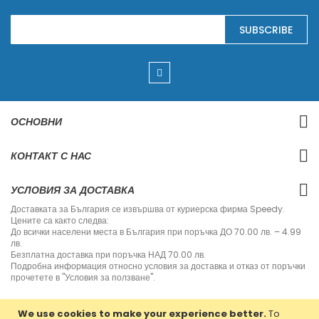
S
SUBSCRIBE
i
g
n
U
p
f
o
r
ОСНОВНИ
O
u
r
КОНТАКТ С НАС
N
e
w
УСЛОВИЯ ЗА ДОСТАВКА
s
l
Доставката за България се извършва от куриерска фирма Speedy.
e
Цените са както следва:
t
До всички населени места в България при поръчка ДО 70.00 лв. – 4.99
t
лв.
e
Безплатна доставка при поръчка НАД 70.00 лв.
r
Подробна информация относно условия за доставка и отказ от поръчки
:
прочетете в "Условия за ползване".
We use cookies to make your experience better.
To