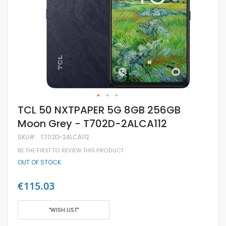
Skip
TCL 50 NXTPAPER 5G 8GB 256GB
to
Moon Grey - T702D-2ALCA112
the
beginning
SKU
T702D-2ALCA112
of
the
BE THE FIRST TO REVIEW THIS PRODUCT
images
OUT OF STOCK
gallery
€115.03
"WISH LIST"