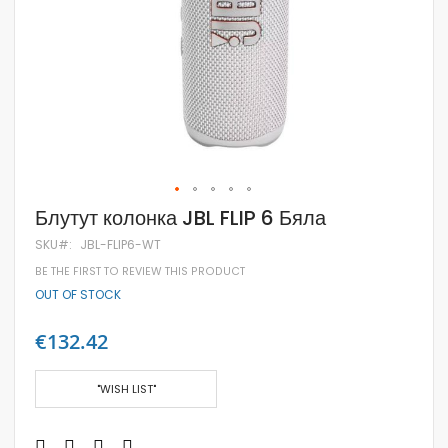
Skip
Блутут колонка JBL FLIP 6 Бяла
to
the
SKU
JBL-FLIP6-WT
beginning
BE THE FIRST TO REVIEW THIS PRODUCT
of
the
OUT OF STOCK
images
gallery
€132.42
"WISH LIST"