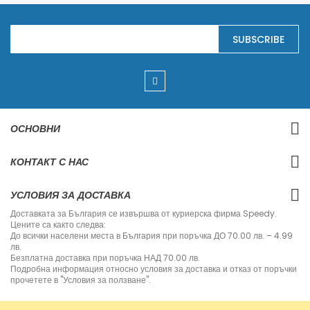
S
SUBSCRIBE
i
g
n
U
p
f
o
r
ОСНОВНИ
O
u
r
КОНТАКТ С НАС
N
e
w
УСЛОВИЯ ЗА ДОСТАВКА
s
l
Доставката за България се извършва от куриерска фирма Speedy.
e
Цените са както следва:
t
До всички населени места в България при поръчка ДО 70.00 лв. – 4.99
t
лв.
e
Безплатна доставка при поръчка НАД 70.00 лв.
r
Подробна информация относно условия за доставка и отказ от поръчки
:
прочетете в "Условия за ползване".