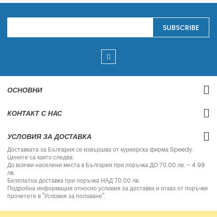
S
SUBSCRIBE
i
g
n
U
p
f
o
r
ОСНОВНИ
O
u
r
КОНТАКТ С НАС
N
e
w
УСЛОВИЯ ЗА ДОСТАВКА
s
l
Доставката за България се извършва от куриерска фирма Speedy.
e
Цените са както следва:
t
До всички населени места в България при поръчка ДО 70.00 лв. – 4.99
t
лв.
e
Безплатна доставка при поръчка НАД 70.00 лв.
r
Подробна информация относно условия за доставка и отказ от поръчки
:
прочетете в "Условия за ползване".