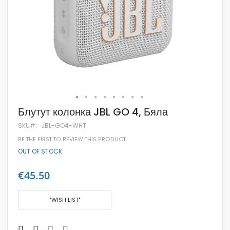
Skip
Блутут колонка JBL GO 4, Бяла
to
the
SKU
JBL-GO4-WHT
beginning
BE THE FIRST TO REVIEW THIS PRODUCT
of
the
OUT OF STOCK
images
gallery
€45.50
"WISH LIST"