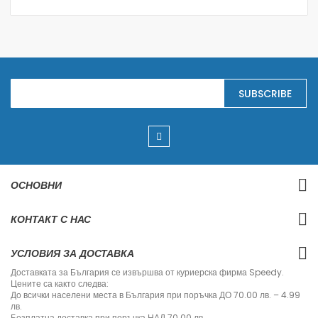
S
SUBSCRIBE
i
g
n
U
p
f
o
r
ОСНОВНИ
O
u
r
КОНТАКТ С НАС
N
e
w
УСЛОВИЯ ЗА ДОСТАВКА
s
l
Доставката за България се извършва от куриерска фирма Speedy.
e
Цените са както следва:
t
До всички населени места в България при поръчка ДО 70.00 лв. – 4.99
t
лв.
e
Безплатна доставка при поръчка НАД 70.00 лв.