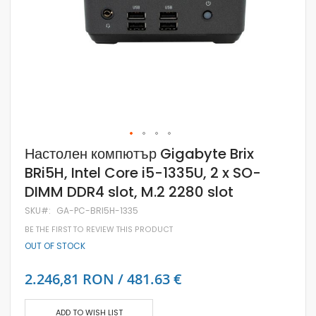
Skip
Настолен компютър Gigabyte Brix
to
BRi5H, Intel Core i5-1335U, 2 x SO-
the
beginning
DIMM DDR4 slot, M.2 2280 slot
of
the
SKU
GA-PC-BRI5H-1335
images
gallery
BE THE FIRST TO REVIEW THIS PRODUCT
OUT OF STOCK
2.246,81 RON / 481.63 €
ADD TO WISH LIST