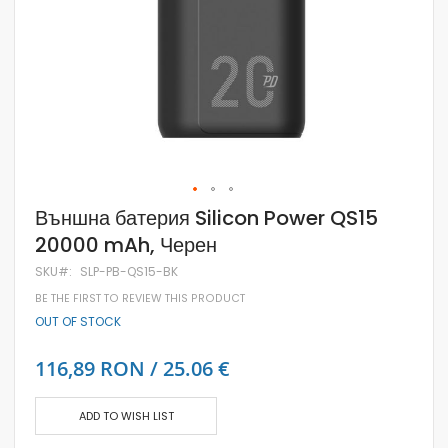
Skip
Външна батерия Silicon Power QS15
to
20000 mAh, Черен
the
beginning
SKU
SLP-PB-QS15-BK
of
the
BE THE FIRST TO REVIEW THIS PRODUCT
images
OUT OF STOCK
gallery
116,89 RON / 25.06 €
ADD TO WISH LIST