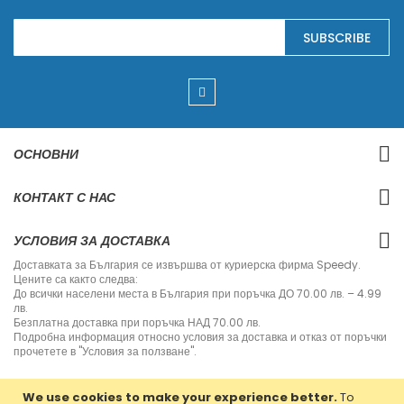
S
SUBSCRIBE
i
g
n
U
p
f
o
r
ОСНОВНИ
O
u
r
КОНТАКТ С НАС
N
e
w
УСЛОВИЯ ЗА ДОСТАВКА
s
l
Доставката за България се извършва от куриерска фирма Speedy.
e
Цените са както следва:
t
До всички населени места в България при поръчка ДО 70.00 лв. – 4.99
t
лв.
e
Безплатна доставка при поръчка НАД 70.00 лв.
r
Подробна информация относно условия за доставка и отказ от поръчки
:
прочетете в "Условия за ползване".
We use cookies to make your experience better.
To