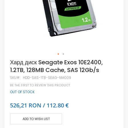
Skip
Хард диск Seagate Exos 10E2400,
to
1.2TB, 128MB Cache, SAS 12Gb/s
the
beginning
SKU
HDD-SAS-1TB-SEAG-NM009
of
the
BE THE FIRST TO REVIEW THIS PRODUCT
images
OUT OF STOCK
gallery
526,21 RON / 112.80 €
ADD TO WISH LIST