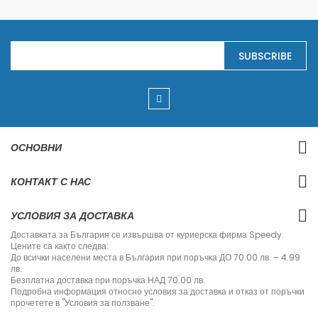
S
SUBSCRIBE
i
g
n
U
p
f
o
r
ОСНОВНИ
O
u
r
КОНТАКТ С НАС
N
e
w
УСЛОВИЯ ЗА ДОСТАВКА
s
l
Доставката за България се извършва от куриерска фирма Speedy.
e
Цените са както следва:
t
До всички населени места в България при поръчка ДО 70.00 лв. – 4.99
t
лв.
e
Безплатна доставка при поръчка НАД 70.00 лв.
r
Подробна информация относно условия за доставка и отказ от поръчки
:
прочетете в "Условия за ползване".