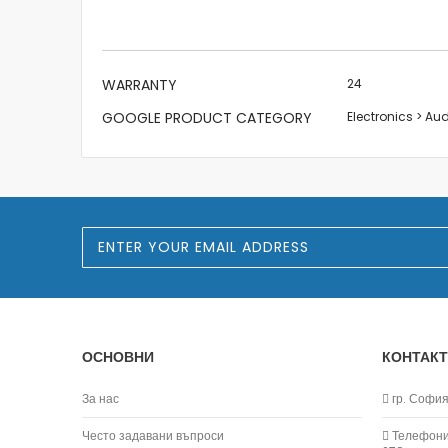
the
images
gallery
More
WARRANTY
24
Information
GOOGLE PRODUCT CATEGORY
Electronics > A
S
i
g
n
U
p
f
o
ОСНОВНИ
КОНТАКТ
r
O
u
За нас
гр. София,
r
N
Често задавани въпроси
Телефони:
e