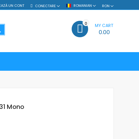
EAZĂ UN CONT
ROMANIAN
CONECTARE
RON
0
MY CART
SEARCH
0.00
31 Mono