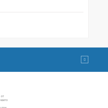
 от
 както
я при