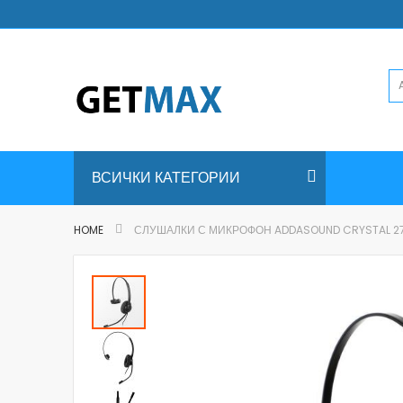
Skip
to
Content
ВСИЧКИ КАТЕГОРИИ
HOME
СЛУШАЛКИ С МИКРОФОН ADDASOUND CRYSTAL 2
Skip
to
the
end
of
the
images
gallery