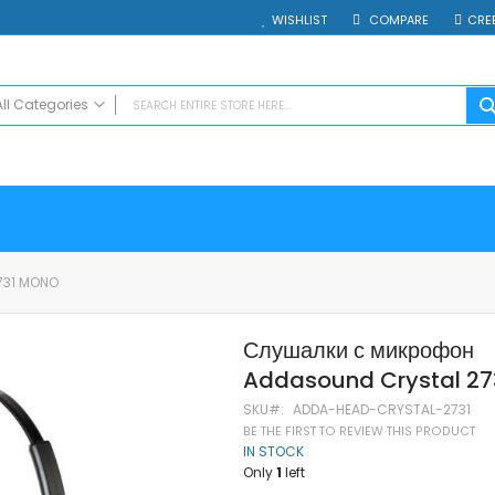
WISHLIST
COMPARE
CRE
All Categories
ALL CATEGORIES
Electrocasnice
Smartphones
Таблети
Смарт часовници и гривни
731 MONO
Външни батерии
Аксесоари
Слушалки с микрофон
Зарядни за телефони
Addasound Crystal 27
Калъфи
SD карти
SKU
ADDA-HEAD-CRYSTAL-2731
Смарт устройства
BE THE FIRST TO REVIEW THIS PRODUCT
IN STOCK
Хендсфри системи
Only
1
left
Преносими тонколони