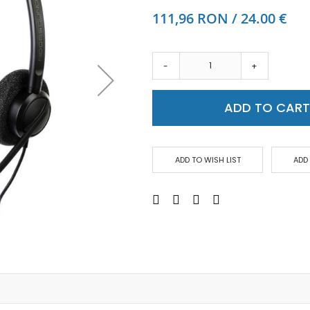
Аудио слушалки
111,96 RON / 24.00 €
eBook четци
eBook аксесоари
Компютри и Компоненти
-
+
Преносоми Компютри
Аксесоари за лаптопи
ADD TO CAR
Настолни Компютри
Работни станции
Мишки
ADD TO WISH LIST
ADD
Клавиатури
Вътрешни дискове
Външни дискове
SSD
Памет
Памет SODIMM
USB памет
Чанти и Раници
Охлаждащи поставки за лаптопи