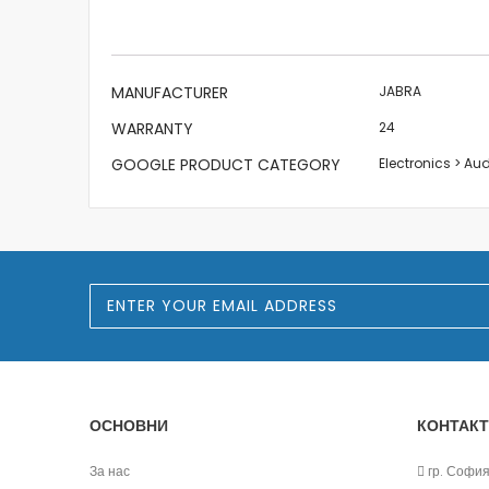
the
images
gallery
More
MANUFACTURER
JABRA
Information
WARRANTY
24
GOOGLE PRODUCT CATEGORY
Electronics > A
S
i
g
n
U
p
f
o
ОСНОВНИ
КОНТАКТ
r
O
u
За нас
гр. София,
r