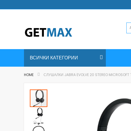
Skip
to
Content
ВСИЧКИ КАТЕГОРИИ
HOME
СЛУШАЛКИ JABRA EVOLVE 20 STEREO MICROSOFT 
Skip
to
the
end
of
the
images
gallery