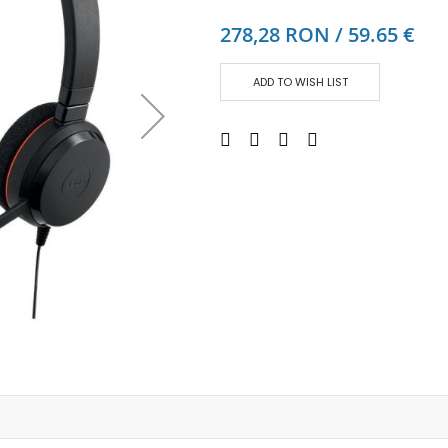
Аудио слушалки
278,28 RON / 59.65 €
eBook четци
eBook аксесоари
ADD TO WISH LIST
Компютри и Компоненти
Преносоми Компютри
Аксесоари за лаптопи
Настолни Компютри
Работни станции
Мишки
Клавиатури
Вътрешни дискове
Външни дискове
SSD
Памет
Памет SODIMM
USB памет
Чанти и Раници
Охлаждащи поставки за лаптопи