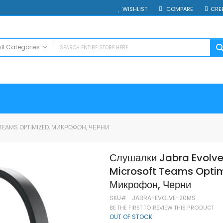
WISHLIST
COMPARE
CRE
All Categories
ALL CATEGORIES
Electrocasnice
Smartphones
Таблети
Смарт часовници и гривни
TEAMS OPTIMIZED, МИКРОФОН, ЧЕРНИ
Външни батерии
Аксесоари
Слушалки Jabra Evolve
Зарядни за телефони
Microsoft Teams Optim
Калъфи
SD карти
Микрофон, Черни
Смарт устройства
SKU
JABRA-EVOLVE-20MS
Хендсфри системи
BE THE FIRST TO REVIEW THIS PRODUCT
OUT OF STOCK
Преносими тонколони