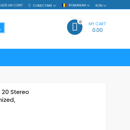
EAZĂ UN CONT
ROMANIAN
CONECTARE
RON
0
MY CART
SEARCH
0.00
 20 Stereo
ized,