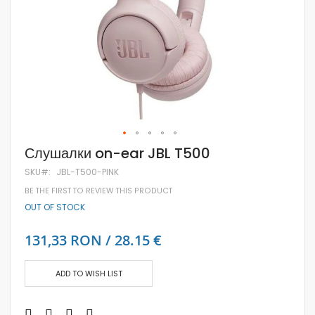
Skip
Слушалки on-ear JBL T500
to
the
SKU
JBL-T500-PINK
beginning
BE THE FIRST TO REVIEW THIS PRODUCT
of
the
OUT OF STOCK
images
gallery
131,33 RON / 28.15 €
ADD TO WISH LIST