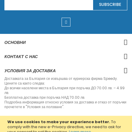
S
SUBSCRIBE
i
g
n
U
p
f
o
r
ОСНОВНИ
O
u
r
КОНТАКТ С НАС
N
e
w
УСЛОВИЯ ЗА ДОСТАВКА
s
l
Доставката за България се извършва от куриерска фирма Speedy.
e
Цените са както следва:
t
До всички населени места в България при поръчка ДО 70.00 лв. – 4.99
t
лв.
e
Безплатна доставка при поръчка НАД 70.00 лв.
r
Подробна информация относно условия за доставка и отказ от поръчки
:
прочетете в "Условия за ползване".
We use cookies to make your experience better.
To
comply with the new e-Privacy directive, we need to ask for
your consent to set the cookies.
Learn more
.