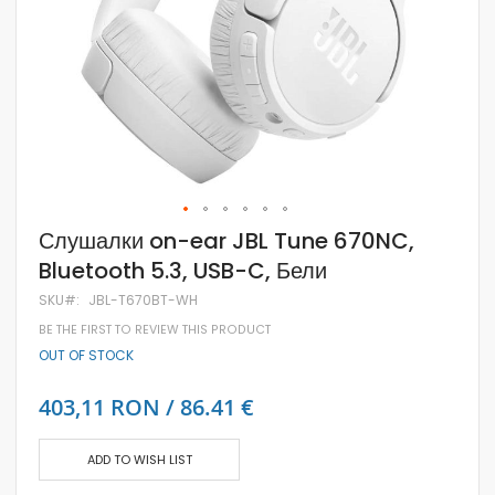
Skip
Слушалки on-ear JBL Tune 670NC,
to
Bluetooth 5.3, USB-C, Бели
the
beginning
SKU
JBL-T670BT-WH
of
the
BE THE FIRST TO REVIEW THIS PRODUCT
images
OUT OF STOCK
gallery
403,11 RON / 86.41 €
ADD TO WISH LIST