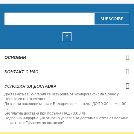
S
SUBSCRIBE
i
g
n
U
p
f
o
r
ОСНОВНИ
O
u
r
КОНТАКТ С НАС
N
e
w
УСЛОВИЯ ЗА ДОСТАВКА
s
l
Доставката за България се извършва от куриерска фирма Speedy.
e
Цените са както следва:
t
До всички населени места в България при поръчка ДО 70.00 лв. – 4.99
t
лв.
e
Безплатна доставка при поръчка НАД 70.00 лв.
r
Подробна информация относно условия за доставка и отказ от поръчки
:
прочетете в "Условия за ползване".