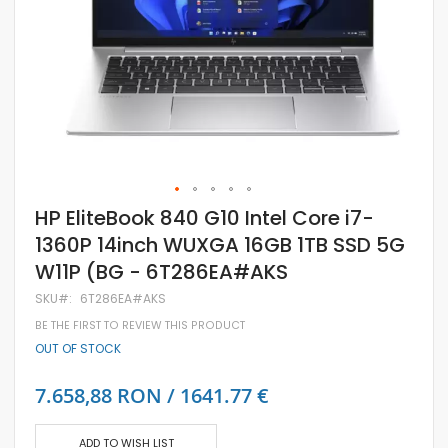
Skip
HP EliteBook 840 G10 Intel Core i7-
to
1360P 14inch WUXGA 16GB 1TB SSD 5G
the
beginning
W11P (BG - 6T286EA#AKS
of
the
SKU
6T286EA#AKS
images
gallery
BE THE FIRST TO REVIEW THIS PRODUCT
OUT OF STOCK
7.658,88 RON / 1641.77 €
ADD TO WISH LIST