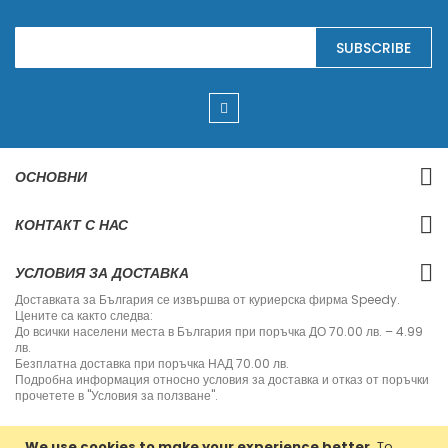
S
SUBSCRIBE
i
g
n
U
p
f
o
r
ОСНОВНИ
O
u
r
КОНТАКТ С НАС
N
e
w
УСЛОВИЯ ЗА ДОСТАВКА
s
l
Доставката за България се извършва от куриерска фирма Speedy.
e
Цените са както следва:
t
До всички населени места в България при поръчка ДО 70.00 лв. – 4.99
t
лв.
e
Безплатна доставка при поръчка НАД 70.00 лв.
r
Подробна информация относно условия за доставка и отказ от поръчки
:
прочетете в "Условия за ползване".
We use cookies to make your experience better.
To