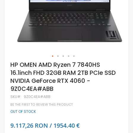
Skip
HP OMEN AMD Ryzen 7 7840HS
to
16.1inch FHD 32GB RAM 2TB PCIe SSD
the
beginning
NVIDIA GeForce RTX 4060 -
of
the
9Z0C4EA#ABB
images
gallery
SKU
9Z0C4EA#ABB
BE THE FIRST TO REVIEW THIS PRODUCT
OUT OF STOCK
9.117,26 RON / 1954.40 €