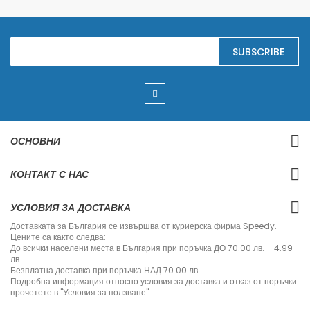
S
SUBSCRIBE
i
g
n
U
p
f
o
r
ОСНОВНИ
O
u
r
КОНТАКТ С НАС
N
e
w
УСЛОВИЯ ЗА ДОСТАВКА
s
l
Доставката за България се извършва от куриерска фирма Speedy.
e
Цените са както следва:
t
До всички населени места в България при поръчка ДО 70.00 лв. – 4.99
t
лв.
e
Безплатна доставка при поръчка НАД 70.00 лв.
r
Подробна информация относно условия за доставка и отказ от поръчки
:
прочетете в "Условия за ползване".