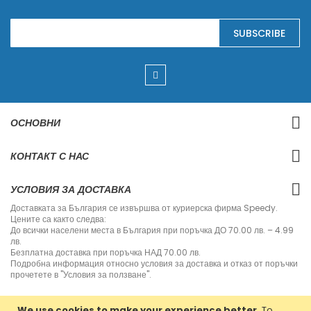
S
SUBSCRIBE
i
g
n
U
p
f
o
r
ОСНОВНИ
O
u
r
КОНТАКТ С НАС
N
e
w
УСЛОВИЯ ЗА ДОСТАВКА
s
l
Доставката за България се извършва от куриерска фирма Speedy.
e
Цените са както следва:
t
До всички населени места в България при поръчка ДО 70.00 лв. – 4.99
t
лв.
e
Безплатна доставка при поръчка НАД 70.00 лв.
r
Подробна информация относно условия за доставка и отказ от поръчки
:
прочетете в "Условия за ползване".
We use cookies to make your experience better.
To