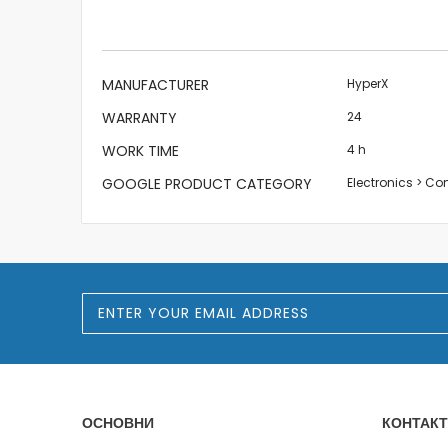
the
images
gallery
More
MANUFACTURER
HyperX
Information
WARRANTY
24
WORK TIME
4 h
GOOGLE PRODUCT CATEGORY
Electronics > C
S
i
g
n
U
p
f
o
ОСНОВНИ
КОНТАКТ
r
O