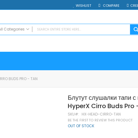
WISHLIST
COMPARE
CRE
All Categories
ALL CATEGORIES
Electrocasnice
Smartphones
Таблети
Смарт часовници и гривни
RRO BUDS PRO - TAN
Външни батерии
Аксесоари
Блутут слушалки тапи с
Зарядни за телефони
HyperX Cirro Buds Pro 
Калъфи
SD карти
SKU
HX-HEAD-CIRRO-TAN
Смарт устройства
BE THE FIRST TO REVIEW THIS PRODUCT
OUT OF STOCK
Хендсфри системи
Преносими тонколони