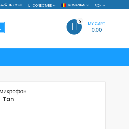
EAZĂ UN CONT
ROMANIAN
CONECTARE
RON
0
MY CART
SEARCH
0.00
 микрофон
- Tan