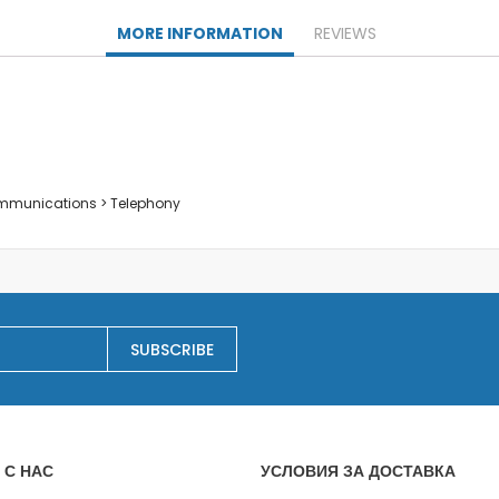
Заключване на лаптопи
MORE INFORMATION
REVIEWS
Мултимедия
Плейъри
Слушалки
Микрофони
Уеб камери
Звукови системи и тонколони
ommunications > Telephony
Casa
Electrocasnice pentru bucatarie
Сокоизстисквачки и преси
Тостери
Cutite ceramice
SUBSCRIBE
Електрически кани
Мултифункционални уреди
Грилове
Хлебопекарни
Уреди за готвене на пара
 С НАС
УСЛОВИЯ ЗА ДОСТАВКА
Аксесоари