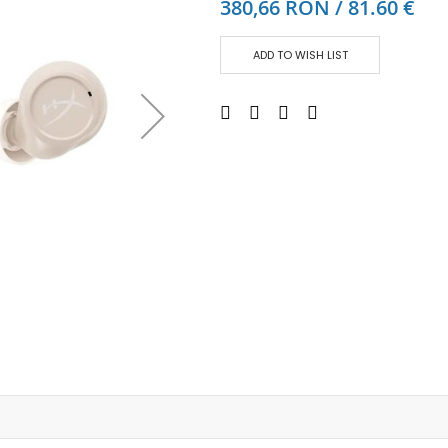
380,66 RON / 81.60 €
Аудио слушалки
eBook четци
ADD TO WISH LIST
eBook аксесоари
Компютри и Компоненти
Преносоми Компютри
Аксесоари за лаптопи
Настолни Компютри
Работни станции
Мишки
Клавиатури
Вътрешни дискове
Външни дискове
SSD
Памет
Памет SODIMM
USB памет
Чанти и Раници
Охлаждащи поставки за лаптопи