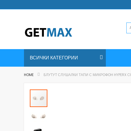
Skip
to
Content
ВСИЧКИ КАТЕГОРИИ
HOME
БЛУТУТ СЛУШАЛКИ ТАПИ С МИКРОФОН HYPERX CI
Skip
to
the
end
of
the
images
gallery