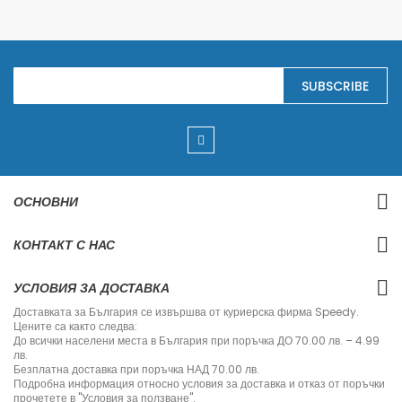
S
SUBSCRIBE
i
g
n
U
p
f
o
r
ОСНОВНИ
O
u
r
КОНТАКТ С НАС
N
e
w
УСЛОВИЯ ЗА ДОСТАВКА
s
l
Доставката за България се извършва от куриерска фирма Speedy.
e
Цените са както следва:
t
До всички населени места в България при поръчка ДО 70.00 лв. – 4.99
t
лв.
e
Безплатна доставка при поръчка НАД 70.00 лв.
r
Подробна информация относно условия за доставка и отказ от поръчки
:
прочетете в "Условия за ползване".