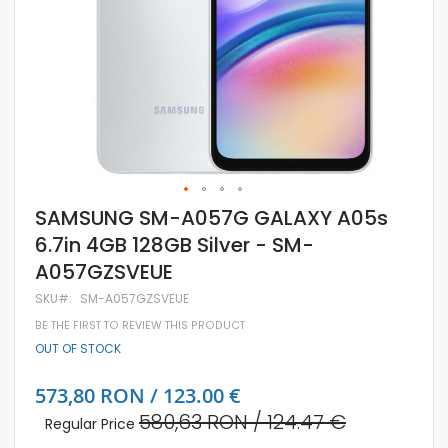
Skip
SAMSUNG SM-A057G GALAXY A05s
to
6.7in 4GB 128GB Silver - SM-
the
beginning
A057GZSVEUE
of
the
SKU
SM-A057GZSVEUE
images
gallery
BE THE FIRST TO REVIEW THIS PRODUCT
OUT OF STOCK
Special
573,80 RON / 123.00 €
Price
580,63 RON
/ 124.47 €
Regular Price