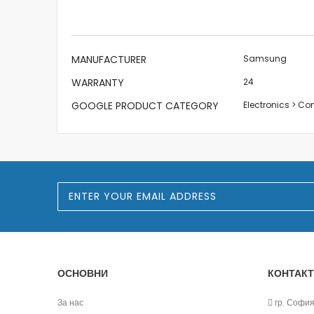
the
images
gallery
More
MANUFACTURER
Samsung
Information
WARRANTY
24
GOOGLE PRODUCT CATEGORY
Electronics > C
S
i
g
n
U
p
f
o
ОСНОВНИ
КОНТАКТ
r
O
u
За нас
гр. София,
r