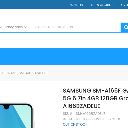
WISHLIST
COMPARE
CRE
All Categories
ALL CATEGORIES
Electrocasnice
Smartphones
Таблети
Смарт часовници и гривни
8GB GRAY - SM-A166BZADEUE
Външни батерии
Аксесоари
SAMSUNG SM-A166F G
Зарядни за телефони
5G 6.7in 4GB 128GB Gr
Калъфи
SD карти
A166BZADEUE
Смарт устройства
SKU
SM-A166BZADEUE
Хендсфри системи
BE THE FIRST TO REVIEW THIS PRODUCT
OUT OF STOCK
Преносими тонколони