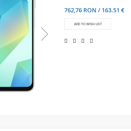
Аудио слушалки
762,76 RON / 163.51 €
eBook четци
eBook аксесоари
ADD TO WISH LIST
Компютри и Компоненти
Преносоми Компютри
Аксесоари за лаптопи
Настолни Компютри
Работни станции
Мишки
Клавиатури
Вътрешни дискове
Външни дискове
SSD
Памет
Памет SODIMM
USB памет
Чанти и Раници
Охлаждащи поставки за лаптопи