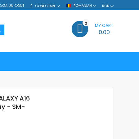
EAZĂ UN CONT
ROMANIAN
CONECTARE
RON
0
MY CART
SEARCH
0.00
ALAXY A16
ay - SM-