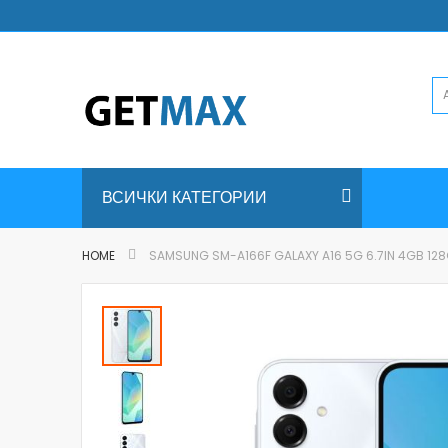
Skip
to
Content
ВСИЧКИ КАТЕГОРИИ
HOME
SAMSUNG SM-A166F GALAXY A16 5G 6.7IN 4GB 12
Skip
to
the
end
of
the
images
gallery