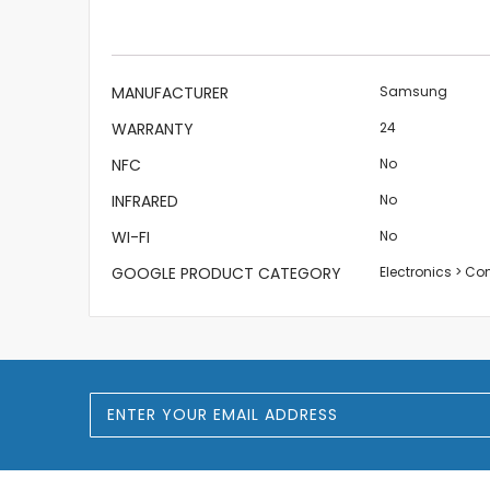
the
images
gallery
More
MANUFACTURER
Samsung
Information
WARRANTY
24
NFC
No
INFRARED
No
WI-FI
No
GOOGLE PRODUCT CATEGORY
Electronics > C
S
i
g
n
U
p