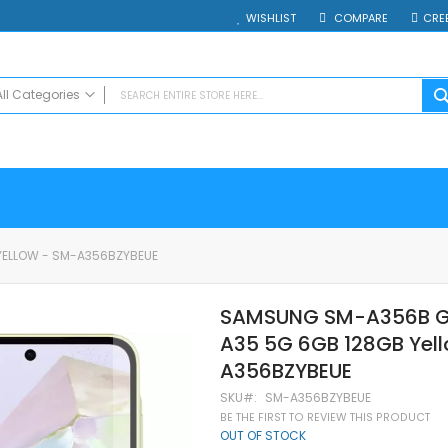
WISHLIST
COMPARE
CRE
All Categories
ALL CATEGORIES
Electrocasnice
Smartphones
Таблети
Смарт часовници и гривни
YELLOW - SM-A356BZYBEUE
Външни батерии
Аксесоари
SAMSUNG SM-A356B 
Зарядни за телефони
A35 5G 6GB 128GB Yel
Калъфи
SD карти
A356BZYBEUE
Смарт устройства
SKU
SM-A356BZYBEUE
Хендсфри системи
BE THE FIRST TO REVIEW THIS PRODUCT
OUT OF STOCK
Преносими тонколони