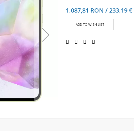
Аудио слушалки
1.087,81 RON / 233.19 €
eBook четци
eBook аксесоари
ADD TO WISH LIST
Компютри и Компоненти
Преносоми Компютри
Аксесоари за лаптопи
Настолни Компютри
Работни станции
Мишки
Клавиатури
Вътрешни дискове
Външни дискове
SSD
Памет
Памет SODIMM
USB памет
Чанти и Раници
Охлаждащи поставки за лаптопи