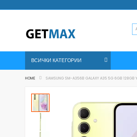
Skip
to
Content
ВСИЧКИ КАТЕГОРИИ
HOME
SAMSUNG SM-A356B GALAXY A35 5G 6GB 128GB 
Skip
to
the
end
of
the
images
gallery