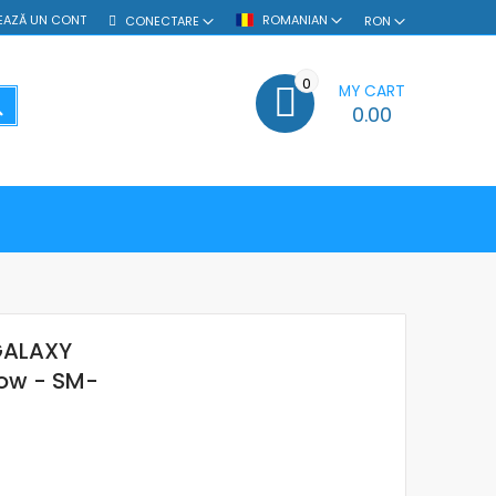
EAZĂ UN CONT
ROMANIAN
CONECTARE
RON
0
MY CART
SEARCH
0.00
GALAXY
low - SM-