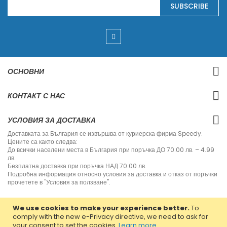
SUBSCRIBE
i
g
n
U
p
f
o
r
ОСНОВНИ
O
u
r
КОНТАКТ С НАС
N
e
w
УСЛОВИЯ ЗА ДОСТАВКА
s
l
Доставката за България се извършва от куриерска фирма Speedy.
e
Цените са както следва:
t
До всички населени места в България при поръчка ДО 70.00 лв. – 4.99
t
лв.
e
Безплатна доставка при поръчка НАД 70.00 лв.
r
Подробна информация относно условия за доставка и отказ от поръчки
:
прочетете в "Условия за ползване".
We use cookies to make your experience better.
To
comply with the new e-Privacy directive, we need to ask for
your consent to set the cookies.
Learn more
.