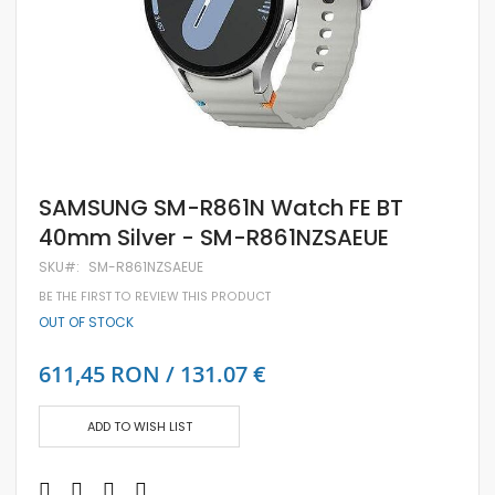
Skip
SAMSUNG SM-R861N Watch FE BT
to
40mm Silver - SM-R861NZSAEUE
the
beginning
SKU
SM-R861NZSAEUE
of
the
BE THE FIRST TO REVIEW THIS PRODUCT
images
OUT OF STOCK
gallery
611,45 RON / 131.07 €
ADD TO WISH LIST