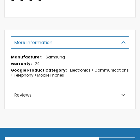
More Information
More
Samsung
Information
24
Electronics > Communications
> Telephony > Mobile Phones
Reviews
S