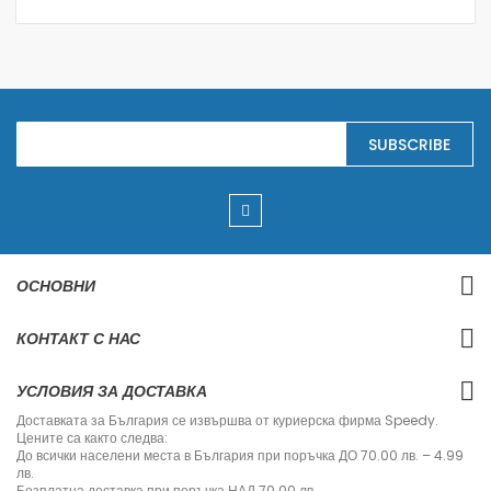
S
SUBSCRIBE
i
g
n
U
p
f
o
r
ОСНОВНИ
O
u
r
КОНТАКТ С НАС
N
e
w
УСЛОВИЯ ЗА ДОСТАВКА
s
l
Доставката за България се извършва от куриерска фирма Speedy.
e
Цените са както следва:
t
До всички населени места в България при поръчка ДО 70.00 лв. – 4.99
t
лв.
e
Безплатна доставка при поръчка НАД 70.00 лв.