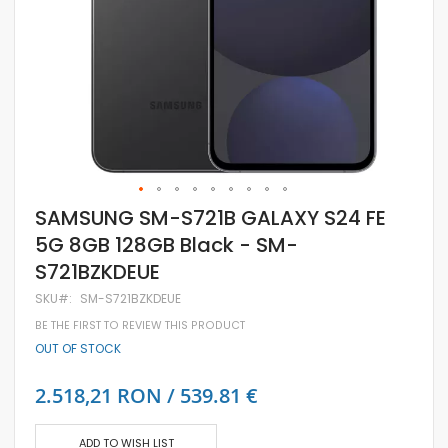
Skip
SAMSUNG SM-S721B GALAXY S24 FE
to
5G 8GB 128GB Black - SM-
the
beginning
S721BZKDEUE
of
the
SKU
SM-S721BZKDEUE
images
gallery
BE THE FIRST TO REVIEW THIS PRODUCT
OUT OF STOCK
2.518,21 RON / 539.81 €
ADD TO WISH LIST