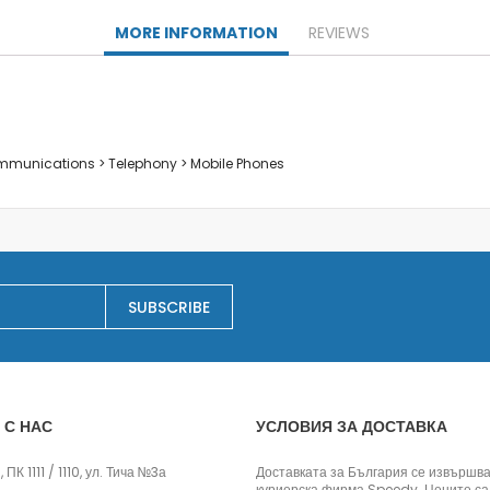
Заключване на лаптопи
MORE INFORMATION
REVIEWS
Мултимедия
Плейъри
Слушалки
Микрофони
Уеб камери
ommunications > Telephony > Mobile Phones
Звукови системи и тонколони
Casa
Electrocasnice pentru bucatarie
Сокоизстисквачки и преси
Тостери
SUBSCRIBE
Cutite ceramice
Електрически кани
Мултифункционални уреди
Грилове
 С НАС
УСЛОВИЯ ЗА ДОСТАВКА
Хлебопекарни
Уреди за готвене на пара
 ПК 1111 / 1110, ул. Тича №3а
Доставката за България се извършва
Аксесоари
куриерска фирма Speedy. Цените са