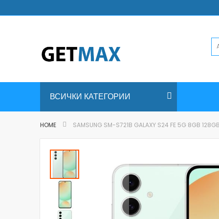
Skip
to
Content
ВСИЧКИ КАТЕГОРИИ
HOME
SAMSUNG SM-S721B GALAXY S24 FE 5G 8GB 128GB
Skip
to
the
end
of
the
images
gallery