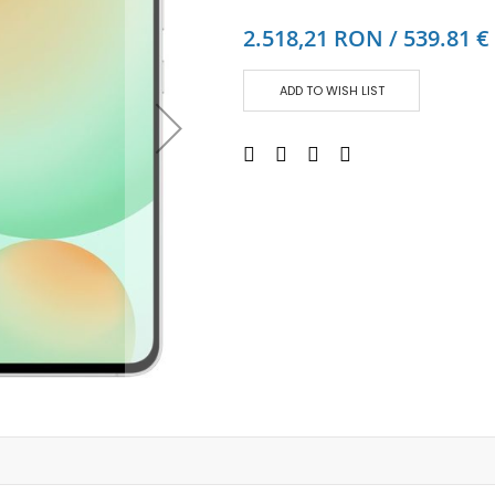
Аудио слушалки
2.518,21 RON / 539.81 €
eBook четци
eBook аксесоари
ADD TO WISH LIST
Компютри и Компоненти
Преносоми Компютри
Аксесоари за лаптопи
Настолни Компютри
Работни станции
Мишки
Клавиатури
Вътрешни дискове
Външни дискове
SSD
Памет
Памет SODIMM
USB памет
Чанти и Раници
Охлаждащи поставки за лаптопи