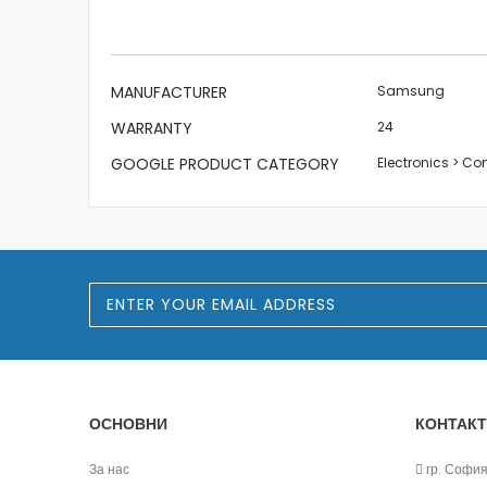
the
images
gallery
More
MANUFACTURER
Samsung
Information
WARRANTY
24
GOOGLE PRODUCT CATEGORY
Electronics > C
S
i
g
n
U
p
f
o
ОСНОВНИ
КОНТАКТ
r
O
u
За нас
гр. София,
r