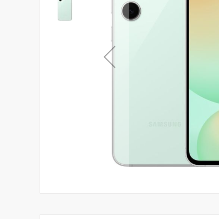
Skip
to
the
beginning
of