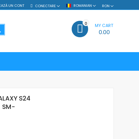
EAZĂ UN CONT
ROMANIAN
CONECTARE
RON
0
MY CART
SEARCH
0.00
ALAXY S24
- SM-