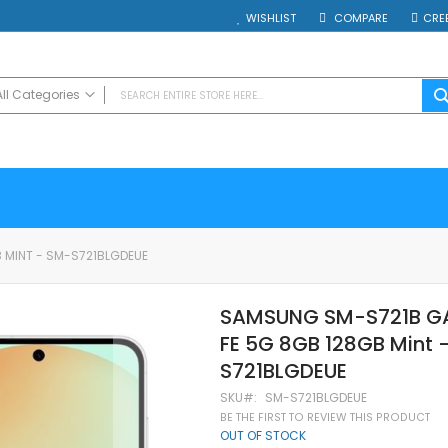
WISHLIST
COMPARE
CRE
All Categories
ALL CATEGORIES
Electrocasnice
Smartphones
Таблети
Смарт часовници и гривни
 MINT - SM-S721BLGDEUE
Външни батерии
Аксесоари
SAMSUNG SM-S721B G
Зарядни за телефони
FE 5G 8GB 128GB Mint 
Калъфи
SD карти
S721BLGDEUE
Смарт устройства
SKU
SM-S721BLGDEUE
Хендсфри системи
BE THE FIRST TO REVIEW THIS PRODUCT
OUT OF STOCK
Преносими тонколони