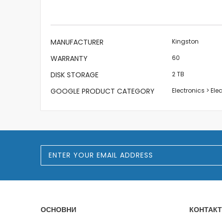
the
images
gallery
More
MANUFACTURER
Kingston
Information
WARRANTY
60
DISK STORAGE
2 TB
GOOGLE PRODUCT CATEGORY
Electronics > El
S
i
g
n
U
p
f
o
ОСНОВНИ
КОНТАКТ
r
O