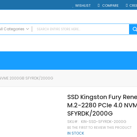
WISHLIST
COMPARE
CRE
All Categories
ALL CATEGORIES
Electrocasnice
Smartphones
Таблети
Смарт часовници и гривни
0 NVME 2000GB SFYRDK/2000G
Външни батерии
Аксесоари
SSD Kingston Fury Re
Зарядни за телефони
M.2-2280 PCIe 4.0 NV
Калъфи
SD карти
SFYRDK/2000G
Смарт устройства
SKU
KIN-SSD-SFYRDK-2000G
Хендсфри системи
BE THE FIRST TO REVIEW THIS PRODUCT
IN STOCK
Преносими тонколони