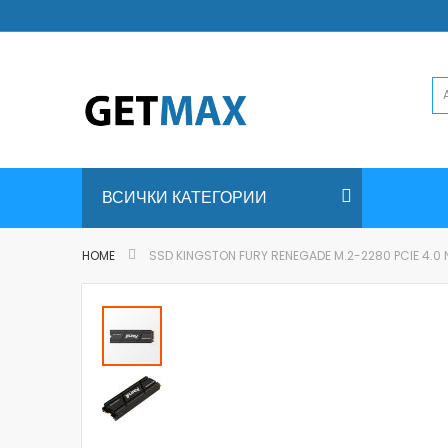
Skip
to
Content
ВСИЧКИ КАТЕГОРИИ
HOME
SSD KINGSTON FURY RENEGADE M.2-2280 PCIE 4.
Skip
to
the
end
of
the
images
gallery