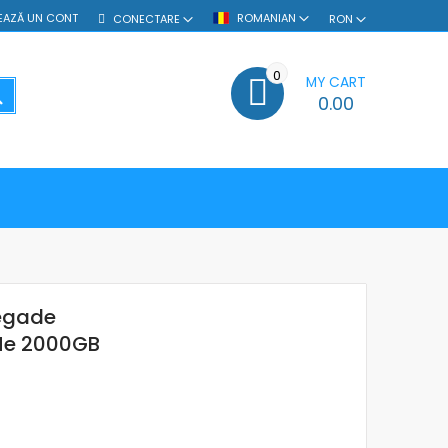
EAZĂ UN CONT
ROMANIAN
CONECTARE
RON
0
MY CART
SEARCH
0.00
negade
Me 2000GB