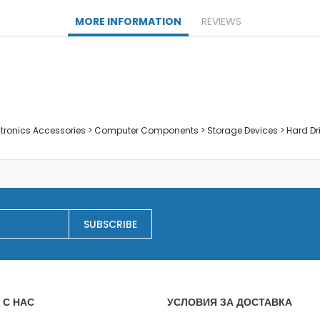
Заключване на лаптопи
MORE INFORMATION
REVIEWS
Мултимедия
Плейъри
Слушалки
Микрофони
Уеб камери
Звукови системи и тонколони
ectronics Accessories > Computer Components > Storage Devices > Hard Dr
Casa
Electrocasnice pentru bucatarie
Сокоизстисквачки и преси
Тостери
Cutite ceramice
SUBSCRIBE
Електрически кани
Мултифункционални уреди
Грилове
Хлебопекарни
Уреди за готвене на пара
 С НАС
УСЛОВИЯ ЗА ДОСТАВКА
Аксесоари