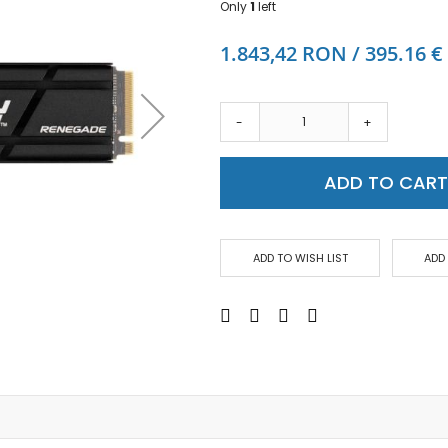
Only
1
left
Аудио слушалки
eBook четци
1.843,42 RON / 395.16 €
eBook аксесоари
Компютри и Компоненти
Преносоми Компютри
-
+
Аксесоари за лаптопи
Настолни Компютри
ADD TO CAR
Работни станции
Мишки
Клавиатури
ADD TO WISH LIST
ADD
Вътрешни дискове
Външни дискове
SSD
Памет
Памет SODIMM
USB памет
Чанти и Раници
Охлаждащи поставки за лаптопи