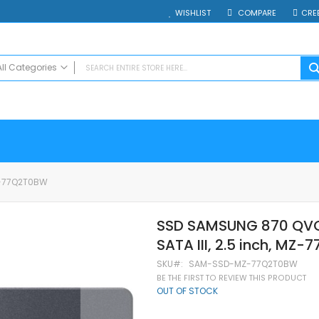
WISHLIST
COMPARE
CRE
All Categories
ALL CATEGORIES
Electrocasnice
Smartphones
Таблети
Смарт часовници и гривни
MZ-77Q2T0BW
Външни батерии
Аксесоари
SSD SAMSUNG 870 QVO
Зарядни за телефони
SATA III, 2.5 inch, MZ
Калъфи
SD карти
SKU
SAM-SSD-MZ-77Q2T0BW
Смарт устройства
BE THE FIRST TO REVIEW THIS PRODUCT
OUT OF STOCK
Хендсфри системи
Преносими тонколони