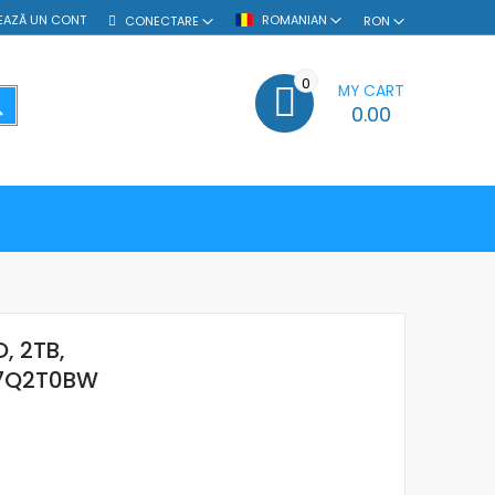
EAZĂ UN CONT
ROMANIAN
CONECTARE
RON
0
MY CART
SEARCH
0.00
, 2TB,
-77Q2T0BW