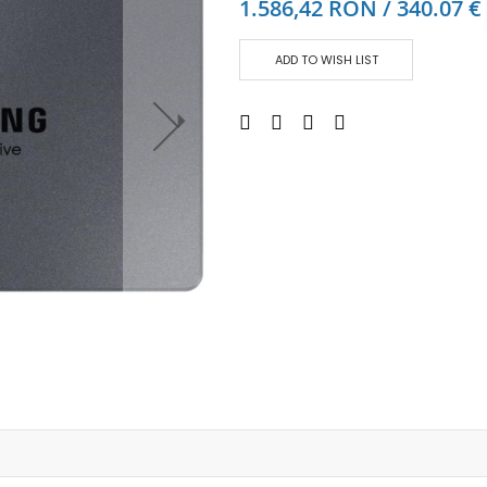
1.586,42 RON / 340.07 €
Аудио слушалки
eBook четци
ADD TO WISH LIST
eBook аксесоари
Компютри и Компоненти
Преносоми Компютри
Аксесоари за лаптопи
Настолни Компютри
Работни станции
Мишки
Клавиатури
Вътрешни дискове
Външни дискове
SSD
Памет
Памет SODIMM
USB памет
Чанти и Раници
Охлаждащи поставки за лаптопи