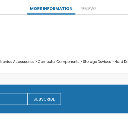
Заключване на лаптопи
MORE INFORMATION
REVIEWS
Мултимедия
Плейъри
Слушалки
Микрофони
Уеб камери
Звукови системи и тонколони
Casa
ectronics Accessories > Computer Components > Storage Devices > Hard Dr
Electrocasnice pentru bucatarie
Сокоизстисквачки и преси
Тостери
Cutite ceramice
Електрически кани
Мултифункционални уреди
SUBSCRIBE
Грилове
Хлебопекарни
Уреди за готвене на пара
Аксесоари