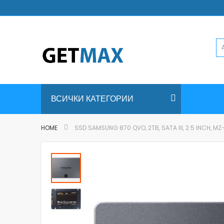
Skip
to
Content
ВСИЧКИ КАТЕГОРИИ
HOME
SSD SAMSUNG 870 QVO, 2TB, SATA III, 2.5 INCH, 
Skip
to
the
end
of
the
images
gallery