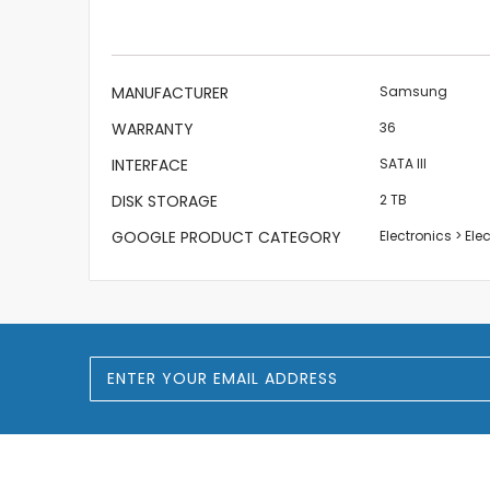
the
images
gallery
More
MANUFACTURER
Samsung
Information
WARRANTY
36
INTERFACE
SATA III
DISK STORAGE
2 TB
GOOGLE PRODUCT CATEGORY
Electronics > El
S
i
g
n
U
p
f
o