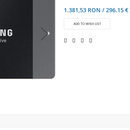
Аудио слушалки
1.381,53 RON / 296.15 €
eBook четци
eBook аксесоари
ADD TO WISH LIST
Компютри и Компоненти
Преносоми Компютри
Аксесоари за лаптопи
Настолни Компютри
Работни станции
Мишки
Клавиатури
Вътрешни дискове
Външни дискове
SSD
Памет
Памет SODIMM
USB памет
Чанти и Раници
Охлаждащи поставки за лаптопи