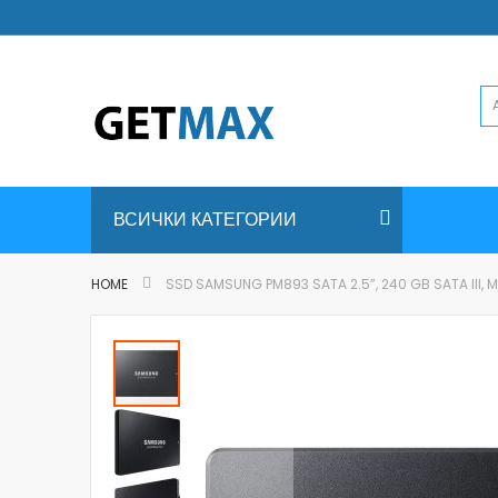
Skip
to
Content
ВСИЧКИ КАТЕГОРИИ
HOME
SSD SAMSUNG PM893 SATA 2.5”, 240 GB SATA III,
Skip
to
the
end
of
the
images
gallery