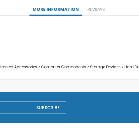
Заключване на лаптопи
MORE INFORMATION
REVIEWS
Мултимедия
Плейъри
Слушалки
Микрофони
Уеб камери
Звукови системи и тонколони
Casa
ectronics Accessories > Computer Components > Storage Devices > Hard Dr
Electrocasnice pentru bucatarie
Сокоизстисквачки и преси
Тостери
Cutite ceramice
Електрически кани
Мултифункционални уреди
SUBSCRIBE
Грилове
Хлебопекарни
Уреди за готвене на пара
Аксесоари