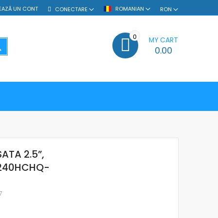
EAZĂ UN CONT
ROMANIAN
CONECTARE
RON
0
MY CART
SEARCH
0.00
TA 2.5”,
L3240HCHQ-
7