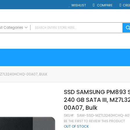
WISHLIST
COMPARE
CRE
All Categories
ALL CATEGORIES
Electrocasnice
Smartphones
Таблети
Смарт часовници и гривни
 MZ7L3240HCHQ-00A07, BULK
Външни батерии
Аксесоари
SSD SAMSUNG PM893 SA
Зарядни за телефони
240 GB SATA III, MZ7
Калъфи
SD карти
00A07, Bulk
Смарт устройства
SKU
SAM-SSD-MZ7L3240HCHQ-A0
Хендсфри системи
BE THE FIRST TO REVIEW THIS PRODUCT
OUT OF STOCK
Преносими тонколони