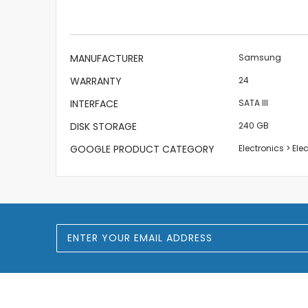
the
images
gallery
More
MANUFACTURER
Samsung
Information
WARRANTY
24
INTERFACE
SATA III
DISK STORAGE
240 GB
GOOGLE PRODUCT CATEGORY
Electronics > El
S
i
g
n
U
p
f
o