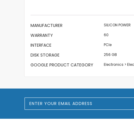
the
images
gallery
More
MANUFACTURER
SILICON POWER
Information
WARRANTY
60
INTERFACE
PCIe
DISK STORAGE
256 GB
GOOGLE PRODUCT CATEGORY
Electronics > El
S
i
g
n
U
p
f
o