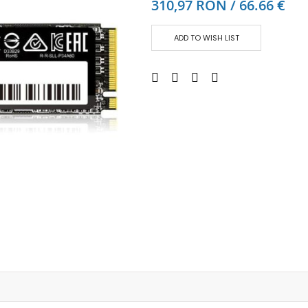
310,97 RON / 66.66 €
Аудио слушалки
eBook четци
ADD TO WISH LIST
eBook аксесоари
Компютри и Компоненти
Преносоми Компютри
Аксесоари за лаптопи
Настолни Компютри
Работни станции
Мишки
Клавиатури
Вътрешни дискове
Външни дискове
SSD
Памет
Памет SODIMM
USB памет
Чанти и Раници
Охлаждащи поставки за лаптопи