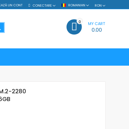
EAZĂ UN CONT
ROMANIAN
CONECTARE
RON
0
MY CART
SEARCH
0.00
 M.2-2280
56GB