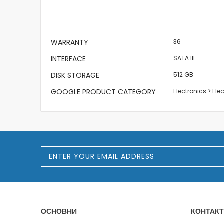
the
images
gallery
More
WARRANTY
36
Information
INTERFACE
SATA III
DISK STORAGE
512 GB
GOOGLE PRODUCT CATEGORY
Electronics > El
S
i
g
n
U
p
f
o
ОСНОВНИ
КОНТАКТ
r
O