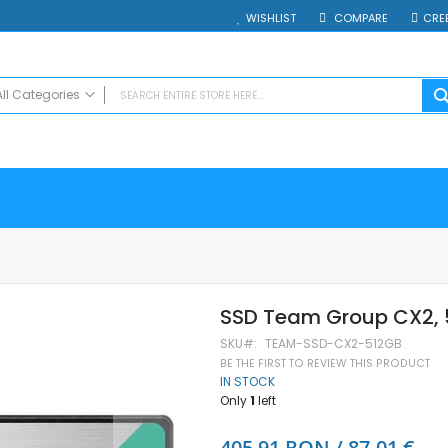
WISHLIST
COMPARE
CRE
All Categories
ALL CATEGORIES
Electrocasnice
Smartphones
Таблети
Смарт часовници и гривни
Външни батерии
Аксесоари
SSD Team Group CX2, 
Зарядни за телефони
Калъфи
SKU
TEAM-SSD-CX2-512GB
BE THE FIRST TO REVIEW THIS PRODUCT
SD карти
IN STOCK
Смарт устройства
Only
1
left
Хендсфри системи
Преносими тонколони
405,91 RON / 87.01 €