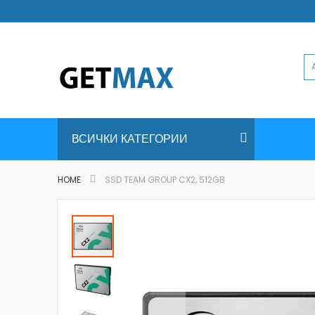
Skip
to
Content
ВСИЧКИ КАТЕГОРИИ
HOME
SSD TEAM GROUP CX2, 512GB
Skip
to
the
end
of
the
images
gallery