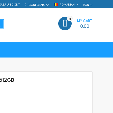
EAZĂ UN CONT
ROMANIAN
CONECTARE
RON
0
MY CART
SEARCH
0.00
512GB