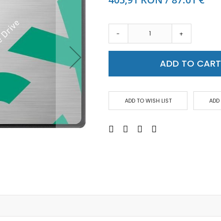
Аудио слушалки
eBook четци
eBook аксесоари
-
+
Компютри и Компоненти
Преносоми Компютри
ADD TO CAR
Аксесоари за лаптопи
Настолни Компютри
Работни станции
ADD TO WISH LIST
ADD
Мишки
Клавиатури
Вътрешни дискове
Външни дискове
SSD
Памет
Памет SODIMM
USB памет
Чанти и Раници
Охлаждащи поставки за лаптопи