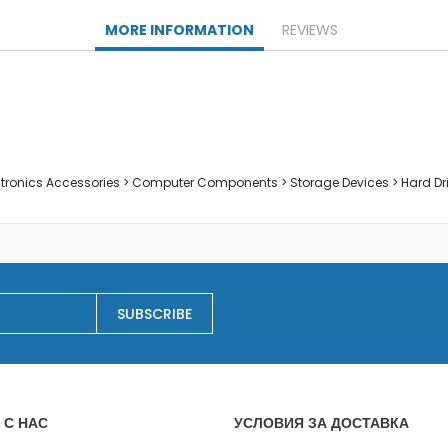
Заключване на лаптопи
MORE INFORMATION
REVIEWS
Мултимедия
Плейъри
Слушалки
Микрофони
Уеб камери
Звукови системи и тонколони
ectronics Accessories > Computer Components > Storage Devices > Hard Dr
Casa
Electrocasnice pentru bucatarie
Сокоизстисквачки и преси
Тостери
Cutite ceramice
SUBSCRIBE
Електрически кани
Мултифункционални уреди
Грилове
Хлебопекарни
Уреди за готвене на пара
 С НАС
УСЛОВИЯ ЗА ДОСТАВКА
Аксесоари