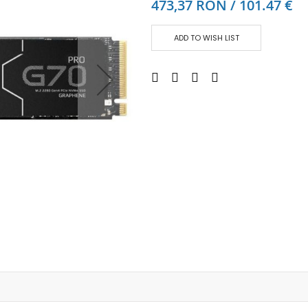
473,37 RON / 101.47 €
Аудио слушалки
eBook четци
ADD TO WISH LIST
eBook аксесоари
Компютри и Компоненти
Преносоми Компютри
Аксесоари за лаптопи
Настолни Компютри
Работни станции
Мишки
Клавиатури
Вътрешни дискове
Външни дискове
SSD
Памет
Памет SODIMM
USB памет
Чанти и Раници
Охлаждащи поставки за лаптопи