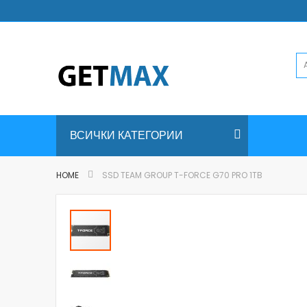
Skip
to
Content
ВСИЧКИ КАТЕГОРИИ
HOME
SSD TEAM GROUP T-FORCE G70 PRO 1TB
Skip
to
the
end
of
the
images
gallery