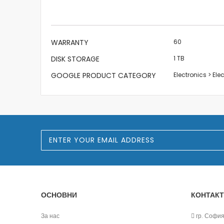
the
images
gallery
More
WARRANTY
60
Information
DISK STORAGE
1 TB
GOOGLE PRODUCT CATEGORY
Electronics > El
S
i
g
n
U
p
f
o
ОСНОВНИ
КОНТАКТ
r
O
u
За нас
гр. София,
r