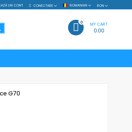
EAZĂ UN CONT
ROMANIAN
CONECTARE
RON
0
MY CART
SEARCH
0.00
rce G70