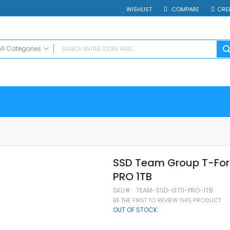
WISHLIST
COMPARE
CRE
All Categories
ALL CATEGORIES
Electrocasnice
Smartphones
Таблети
Смарт часовници и гривни
Външни батерии
Аксесоари
SSD Team Group T-Fo
Зарядни за телефони
PRO 1TB
Калъфи
SD карти
SKU
TEAM-SSD-G70-PRO-1TB
Смарт устройства
BE THE FIRST TO REVIEW THIS PRODUCT
OUT OF STOCK
Хендсфри системи
Преносими тонколони