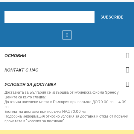
S
SUBSCRIBE
i
g
n
U
p
f
o
r
ОСНОВНИ
O
u
r
КОНТАКТ С НАС
N
e
w
УСЛОВИЯ ЗА ДОСТАВКА
s
l
Доставката за България се извършва от куриерска фирма Speedy.
e
Цените са както следва:
t
До всички населени места в България при поръчка ДО 70.00 лв. – 4.99
t
лв.
e
Безплатна доставка при поръчка НАД 70.00 лв.
r
Подробна информация относно условия за доставка и отказ от поръчки
:
прочетете в "Условия за ползване".