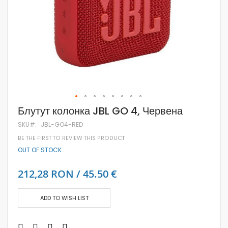
Skip
Блутут колонка JBL GO 4, Червена
to
the
SKU
JBL-GO4-RED
beginning
BE THE FIRST TO REVIEW THIS PRODUCT
of
the
OUT OF STOCK
images
gallery
212,28 RON / 45.50 €
ADD TO WISH LIST