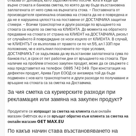
отказва от договора, като задължително посочи: кога и къде ще
върне стоката и банкова сметка, по която да му бъде възстановена
заплатената от него сума на върнатата стока. - Поставената от
производителя оригинална опаковка на стоката да не е повредена и
да не е нарушена цялостта на поставени от ДОСТАВЧИКА защитни
стикери. - Всички транспортни и други разходи по връщането на
стоката са изцяло за сметка на КЛИЕНТА. До момента на обратното
предаване на стоката от страна на КЛИЕНТ на ДОСТАВЧИКА, рискът
от случайното й повредждане се носи изцяло от КЛИЕНТА. В случай,
че КЛИЕНТЪТ се възползва от правото си по чл.55, ал.1 ЗЗП при
положение, че е изпълнил посочените по-горе условия,
ДОСТАВЧИКЪТ се задължава да му възстанови заплатената сума по
банков път, в срок от пет работни дни от връщането на стоката. При
наличие на проблем относно закупен продукт, може да се свържете с
наш представител на телефон: 0885 742 049. При констатация на
дефектен продукт, Арива Груп ЕООД се ангажира той да бъде
подменен с нов като транспортните и други разходи по получаване и
връщане на стоката са за сметка на Доставчика.
За чия сметка са куриерските разходи при
рекламация или замяна на закупен продукт?
Продуктите се
изпращат за сметка на клиента
към онлайн
магазин Getmax.eu и се
връщат обратно към клиента за сметка на
GET MAX.EU
онлайн магазин
По какъв начин става възстановяването на