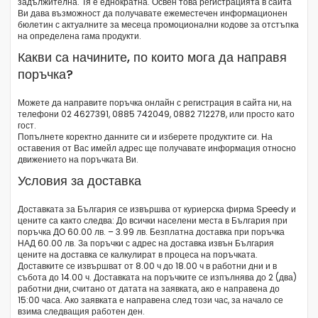
задължителна. Тя е еднократна. Освен това регистрацията в сайта
Ви дава възможност да получавате ежеместечен информационен
бюлетин с актуалните за месеца промоционални кодове за отстъпка
на определена гама продукти.
Какви са начините, по които мога да направя
поръчка?
Можете да направите поръчка онлайн с регистрация в сайта ни, на
телефони 02 4627391, 0885 742049, 0882 712278, или просто като
гост.
Попълнете коректно данните си и изберете продуктите си. На
оставения от Вас имейл адрес ще получавате информация относно
движението на поръчката Ви.
Условия за доставка
Доставката за България се извършва от куриерска фирма Speedy и
цените са както следва: До всички населени места в България при
поръчка ДО 60.00 лв. – 3.99 лв. Безплатна доставка при поръчка
НАД 60.00 лв. За поръчки с адрес на доставка извън България
цените на доставка се калкулират в процеса на поръчката.
Доставките се извършват от 8.00 ч до 18.00 ч в работни дни и в
събота до 14.00 ч. Доставката на поръчките се изпълнява до 2 (два)
работни дни, считано от датата на заявката, ако е направена до
15:00 часа. Ако заявката е направена след този час, за начало се
взима следващия работен ден.