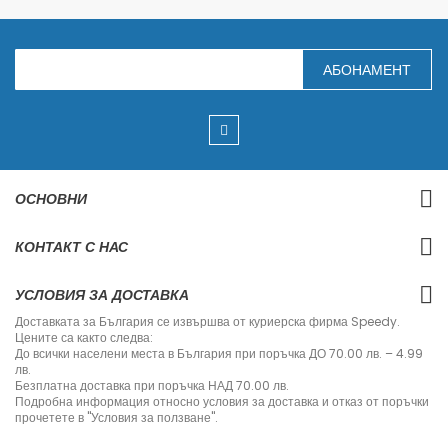
З
АБОНАМЕНТ
а
п
и
ш
е
т
е
с
ОСНОВНИ
е
з
а
КОНТАКТ С НАС
н
а
ш
УСЛОВИЯ ЗА ДОСТАВКА
и
я
Доставката за България се извършва от куриерска фирма Speedy.
б
Цените са както следва:
ю
До всички населени места в България при поръчка ДО 70.00 лв. – 4.99
л
лв.
е
Безплатна доставка при поръчка НАД 70.00 лв.
т
Подробна информация относно условия за доставка и отказ от поръчки
и
прочетете в "Условия за ползване".
н
: