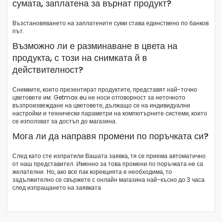
сумата, заплатена за върнат продукт?
Възстановяването на заплатените суми става единствено по банков
път.
Възможно ли е разминаване в цвета на
продукта, с този на снимката й в
действителност?
Снимките, които презентират продуктите, представят най-точно
цветовете им. Getmax.eu не носи отговорност за неточното
възпроизвеждане на цветовете, дължащо се на индивидуални
настройки и технически параметри на компютърните системи, които
се използват за достъп до магазина.
Мога ли да направя промени по поръчката си?
След като сте изпратили Вашата заявка, тя се приема автоматично
от наш представител. Именно за това промени по поръчката не са
желателни. Но, ако все пак корекцията е необходима, то
задължително се свържете с онлайн магазина най-късно до 3 часа
след изпращането на заявката