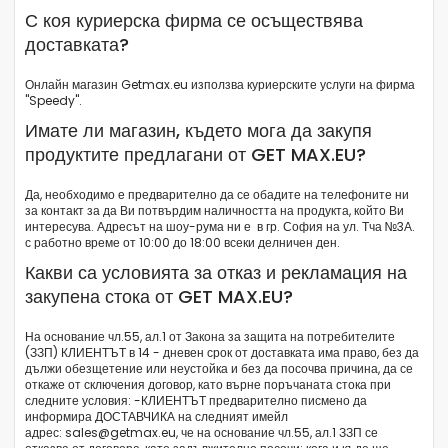
С коя куриерска фирма се осъществява
доставката?
Онлайн магазин
Getmax.eu
използва куриерските услуги на фирма
"Speedy".
Имате ли магазин, където мога да закупя
продуктите предлагани от GET MAX.EU?
Да, необходимо е предварително да се обадите на телефоните ни
за контакт за да Ви потвърдим наличността на продукта, който Ви
интересува. Адресът на шоу-рума ни е в гр. София на ул. Тча №3А.
с работно време от 10:00 до 18:00 всеки делничен ден.
Какви са условията за отказ и рекламация на
закупена стока от GET MAX.EU?
На основание чл.55, ал.1 от Закона за защита на потребителите
(ЗЗП) КЛИЕНТЪТ в 14 - дневен срок от доставката има право, без да
дължи обезщетение или неустойка и без да посочва причина, да се
откаже от сключения договор, като върне поръчаната стока при
следните условия: -КЛИЕНТЪТ предварително писмено да
информира ДОСТАВЧИКА на следният имейл
адрес: sales@getmax.eu, че на основание чл.55, ал.1 ЗЗП се