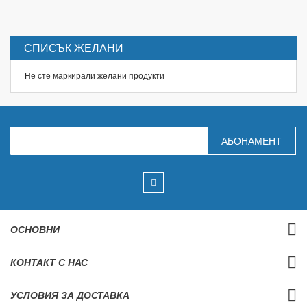
СПИСЪК ЖЕЛАНИ
Не сте маркирали желани продукти
З
АБОНАМЕНТ
а
п
и
ш
е
т
е
с
ОСНОВНИ
е
з
а
КОНТАКТ С НАС
н
а
ш
УСЛОВИЯ ЗА ДОСТАВКА
и
я