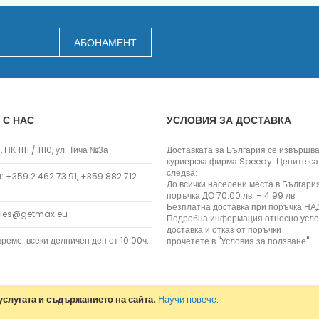
Заключване на лаптопи
Мултимедия
АБОНАМЕНТ
Плейъри
Слушалки
Микрофони
Уеб камери
 С НАС
УСЛОВИЯ ЗА ДОСТАВКА
Звукови системи и тонколони
За дома
 ПК 1111 / 1110, ул. Тича №3а
Доставката за България се извършва
За кухнята
куриерска фирма Speedy. Цените са
следва:
Блендери
 +359 2 462 73 91, +359 882 712
До всички населени места в Българи
Сокоизстисквачки и преси
поръчка ДО 70.00 лв. – 4.99 лв.
Безплатна доставка при поръчка НАД
Пасатори
ales@getmax.eu
Подробна информация относно усло
Кухненски роботи
доставка и отказ от поръчки
реме: всеки делничен ден от 10:00ч.
прочетете в "Условия за ползване".
Миксери
Кафемашини
Тостери
Керамични ножове
слугата и съдържанието на сайта.
Научи повече
.
Електрически кани