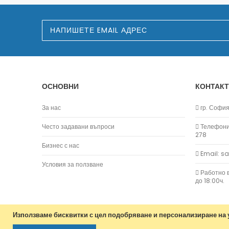
З
а
п
и
ш
е
т
е
ОСНОВНИ
КОНТАКТ
с
е
з
За нас
гр. София,
а
н
Често задавани въпроси
Телефони:
а
278
ш
Бизнес с нас
и
Email: s
я
б
Условия за ползване
ю
Работно в
л
до 18:00ч.
е
т
и
н
Използваме бисквитки с цел подобряване и персонализиране на у
: