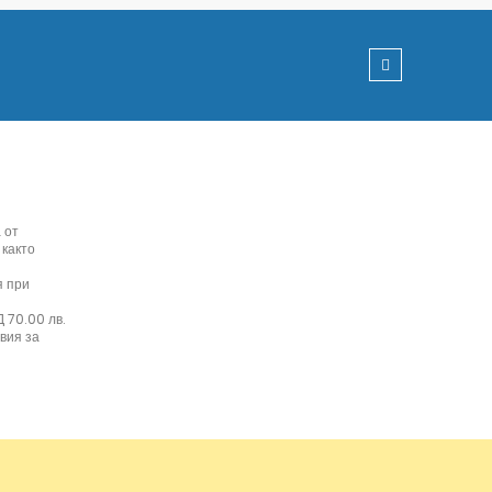
 от
 както
я при
 70.00 лв.
вия за