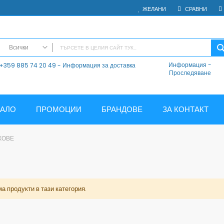
ЖЕЛАНИ
СРАВНИ
Всички
Информация
-
+359 885 74 20 49 - Информация за доставка
ВСИЧКИ
Проследяване
Електроника
Мобилни Телефони
Таблети
ЧАЛО
ПРОМОЦИИ
БРАНДОВЕ
ЗА КОНТАКТ
Смарт часовници и гривни
Външни батерии
ЖОВЕ
Аксесоари
Зарядни за телефони
Калъфи
SD карти
а продукти в тази категория.
Смарт устройства
Хендсфри системи
Преносими тонколони