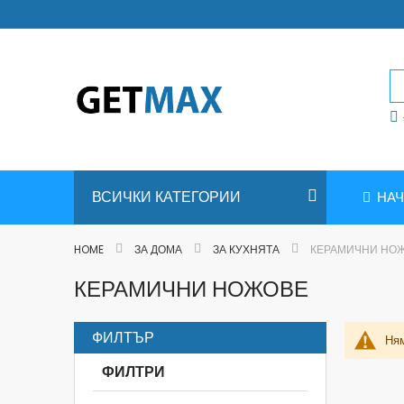
Skip
to
Content
ВСИЧКИ КАТЕГОРИИ
НА
HOME
ЗА ДОМА
ЗА КУХНЯТА
КЕРАМИЧНИ НО
КЕРАМИЧНИ НОЖОВЕ
ФИЛТЪР
Ням
ФИЛТРИ