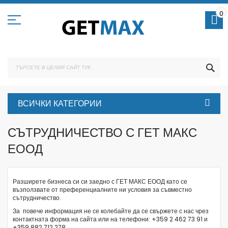
Skip
to
0
Content
ТЪ
ВСИЧКИ КАТЕГОРИИ
СЪТРУДНИЧЕСТВО С ГЕТ МАКС
ЕООД
Разширете бизнеса си си заедно с ГЕТ МАКС ЕООД като се
възползвате от преференциалните ни условия за съвместно
сътрудничество.
За повече информация не се колебайте да се свържете с нас чрез
контактната форма
на сайта или на телефони: +359 2 462 73 91 и
+359 882 712 278