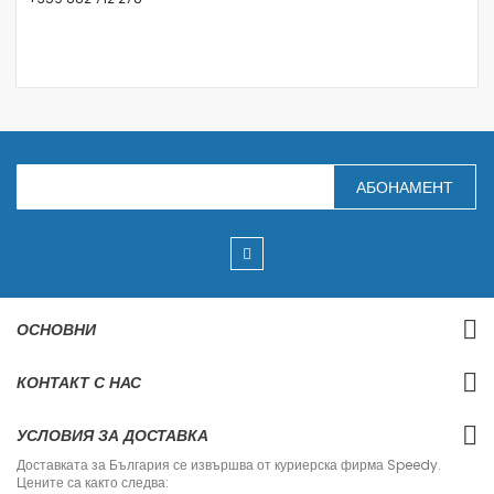
З
АБОНАМЕНТ
а
п
и
ш
е
т
е
с
ОСНОВНИ
е
з
а
КОНТАКТ С НАС
н
а
ш
УСЛОВИЯ ЗА ДОСТАВКА
и
я
Доставката за България се извършва от куриерска фирма Speedy.
б
Цените са както следва:
ю