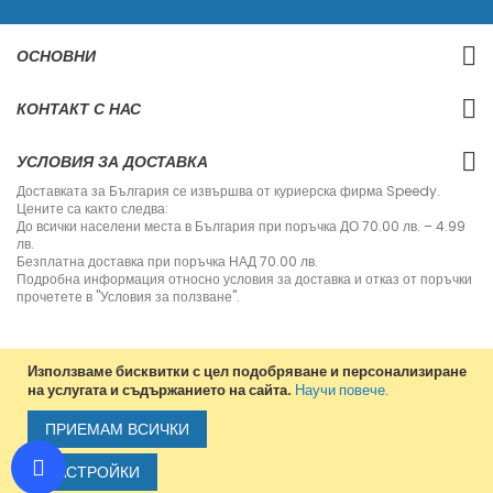
т
е
с
ОСНОВНИ
е
з
а
КОНТАКТ С НАС
н
а
ш
УСЛОВИЯ ЗА ДОСТАВКА
и
я
Доставката за България се извършва от куриерска фирма Speedy.
б
Цените са както следва:
ю
До всички населени места в България при поръчка ДО 70.00 лв. – 4.99
л
лв.
е
Безплатна доставка при поръчка НАД 70.00 лв.
т
Подробна информация относно условия за доставка и отказ от поръчки
и
прочетете в "Условия за ползване".
н
:
Използваме бисквитки с цел подобряване и персонализиране
на услугата и съдържанието на сайта.
Научи повече
.
Copyright © 2013-2020 Jvm Bulgaria. All rights reserved.
ПРИЕМАМ ВСИЧКИ
НАСТРОЙКИ