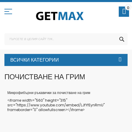
Skip
to
0
Content
ТЪ
ВСИЧКИ КАТЕГОРИИ
ПОЧИСТВАНЕ НА ГРИМ
Микрофибърни ръкавички за почистване на грим
<iframe width="560" height="315"
src="https://www.youtube.com/embed/LJfYfEynRmU"
frameborder="0" allowfullscreen></iframe>