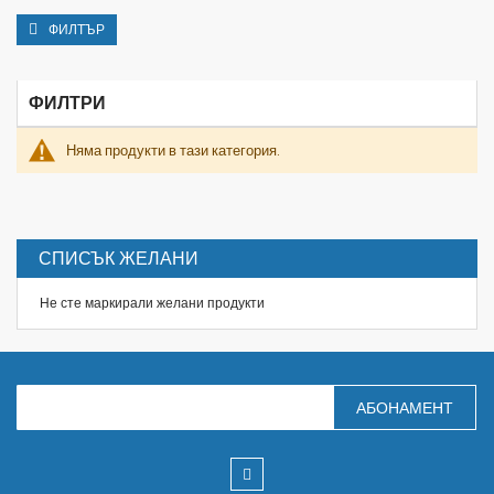
ФИЛТЪР
ФИЛТРИ
Няма продукти в тази категория.
СПИСЪК ЖЕЛАНИ
Не сте маркирали желани продукти
З
АБОНАМЕНТ
а
п
и
ш
е