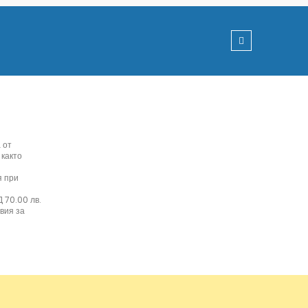
 от
 както
я при
 70.00 лв.
вия за