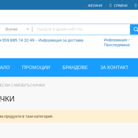
ЖЕЛАНИ
СРАВНИ
Всички
Информация
-
+359 885 74 20 49 - Информация за доставка
ВСИЧКИ
Проследяване
Електроника
Мобилни Телефони
Таблети
ЧАЛО
ПРОМОЦИИ
БРАНДОВЕ
ЗА КОНТАКТ
Смарт часовници и гривни
Външни батерии
ЧЕСКИ САМОБРЪСНАЧКИ
Аксесоари
ЧКИ
Зарядни за телефони
Калъфи
SD карти
а продукти в тази категория.
Смарт устройства
Хендсфри системи
Преносими тонколони