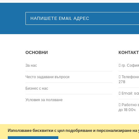
З
а
п
и
ш
е
т
е
ОСНОВНИ
КОНТАКТ
с
е
з
За нас
гр. София,
а
н
Често задавани въпроси
Телефони:
а
278
ш
Бизнес с нас
и
Email: s
я
б
Условия за ползване
ю
Работно в
л
до 18:00ч.
е
т
и
н
Използваме бисквитки с цел подобряване и персонализиране на у
: