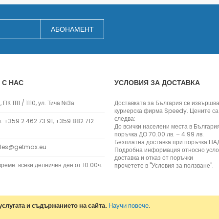
Заключване на лаптопи
Мултимедия
АБОНАМЕНТ
Плейъри
Слушалки
Микрофони
Уеб камери
 С НАС
УСЛОВИЯ ЗА ДОСТАВКА
Звукови системи и тонколони
За дома
 ПК 1111 / 1110, ул. Тича №3а
Доставката за България се извършва
За кухнята
куриерска фирма Speedy. Цените са
следва:
Блендери
 +359 2 462 73 91, +359 882 712
До всички населени места в Българи
Сокоизстисквачки и преси
поръчка ДО 70.00 лв. – 4.99 лв.
Безплатна доставка при поръчка НАД
Пасатори
ales@getmax.eu
Подробна информация относно усло
Кухненски роботи
доставка и отказ от поръчки
реме: всеки делничен ден от 10:00ч.
прочетете в "Условия за ползване".
Миксери
Кафемашини
Тостери
Керамични ножове
слугата и съдържанието на сайта.
Научи повече
.
Електрически кани