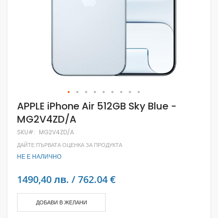
Skip
APPLE iPhone Air 512GB Sky Blue -
to
MG2V4ZD/A
the
beginning
SKU
MG2V4ZD/A
of
the
ДАЙТЕ ПЪРВАТА ОЦЕНКА ЗА ПРОДУКТА
images
НЕ Е НАЛИЧНО
gallery
1490,40 лв. / 762.04 €
ДОБАВИ В ЖЕЛАНИ