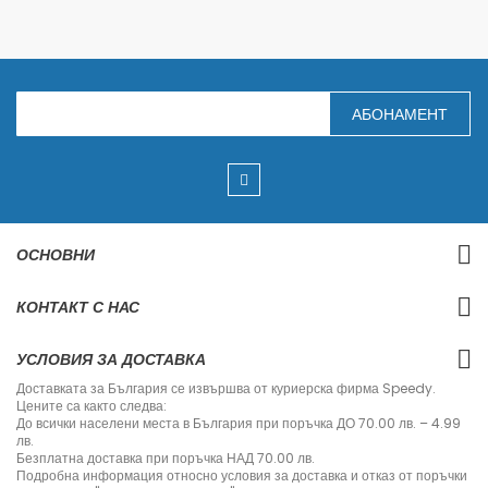
З
АБОНАМЕНТ
а
п
и
ш
е
т
е
с
ОСНОВНИ
е
з
а
КОНТАКТ С НАС
н
а
ш
УСЛОВИЯ ЗА ДОСТАВКА
и
я
Доставката за България се извършва от куриерска фирма Speedy.
б
Цените са както следва:
ю
До всички населени места в България при поръчка ДО 70.00 лв. – 4.99
л
лв.
е
Безплатна доставка при поръчка НАД 70.00 лв.
т
Подробна информация относно условия за доставка и отказ от поръчки
и