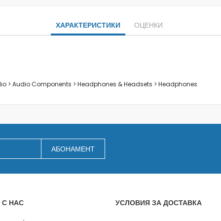
Заключване на лаптопи
Мултимедия
ХАРАКТЕРИСТИКИ
ОЦЕНКИ
Плейъри
Слушалки
Микрофони
Уеб камери
Звукови системи и тонколони
udio > Audio Components > Headphones & Headsets > Headphones
За дома
За кухнята
Блендери
Сокоизстисквачки и преси
Пасатори
АБОНАМЕНТ
Кухненски роботи
Миксери
Кафемашини
Тостери
 С НАС
УСЛОВИЯ ЗА ДОСТАВКА
Керамични ножове
Електрически кани