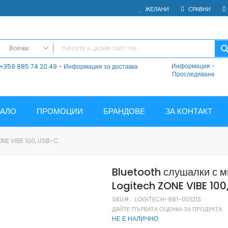
ЖЕЛАНИ
СРАВНИ
Всички
Информация
-
+359 885 74 20 49 - Информация за доставка
ВСИЧКИ
Проследяване
Електроника
Мобилни Телефони
Таблети
ЧАЛО
ПРОМОЦИИ
БРАНДОВЕ
ЗА КОНТАКТ
Смарт часовници и гривни
Външни батерии
E VIBE 100, USB-C
Аксесоари
Зарядни за телефони
Bluetooth слушалки с 
Калъфи
Logitech ZONE VIBE 100
SD карти
Смарт устройства
SKU
LOGITECH-981-001213
ДАЙТЕ ПЪРВАТА ОЦЕНКА ЗА ПРОДУКТА
Хендсфри системи
НЕ Е НАЛИЧНО
Преносими тонколони