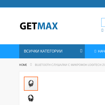
Skip
to
Content
ВСИЧКИ КАТЕГОРИИ
НА
HOME
BLUETOOTH СЛУШАЛКИ С МИКРОФОН LOGITECH ZON
Skip
to
the
end
of
the
images
gallery