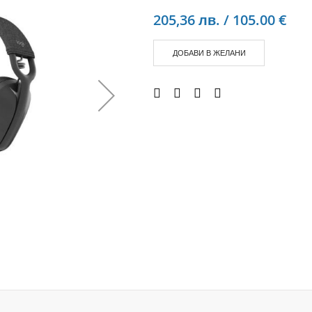
Аудио слушалки
205,36 лв. / 105.00 €
eBook четци
eBook аксесоари
ДОБАВИ В ЖЕЛАНИ
Компютри и Компоненти
Преносоми Компютри
Аксесоари за лаптопи
Настолни Компютри
Работни станции
Мишки
Клавиатури
Вътрешни дискове
Външни дискове
SSD
Памет
Памет SODIMM
USB памет
Чанти и Раници
Охлаждащи поставки за лаптопи