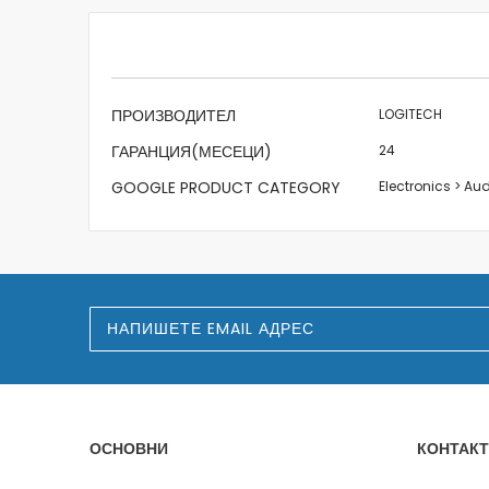
beginning
of
the
images
gallery
Характеристики
ПРОИЗВОДИТЕЛ
LOGITECH
ГАРАНЦИЯ(МЕСЕЦИ)
24
GOOGLE PRODUCT CATEGORY
Electronics > A
З
а
п
и
ш
е
т
е
ОСНОВНИ
КОНТАКТ
с
е
з