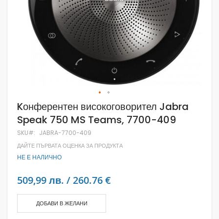
Skip
Kонферентен високоговорител Jabra
to
Speak 750 MS Teams, 7700-409
the
beginning
SKU
JABRA-7700-409
of
the
ДАЙТЕ ПЪРВАТА ОЦЕНКА ЗА ПРОДУКТА
images
НЕ Е НАЛИЧНО
gallery
509,99 лв. / 260.76 €
ДОБАВИ В ЖЕЛАНИ