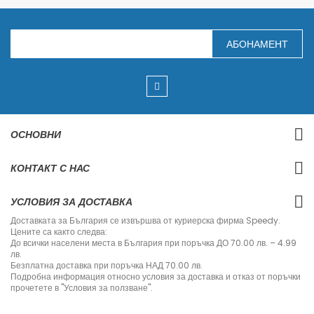
З
АБОНАМЕНТ
а
п
и
ш
е
т
е
с
ОСНОВНИ
е
з
а
КОНТАКТ С НАС
н
а
ш
УСЛОВИЯ ЗА ДОСТАВКА
и
я
Доставката за България се извършва от куриерска фирма Speedy.
б
Цените са както следва:
ю
До всички населени места в България при поръчка ДО 70.00 лв. – 4.99
л
лв.
е
Безплатна доставка при поръчка НАД 70.00 лв.
т
Подробна информация относно условия за доставка и отказ от поръчки
и
прочетете в "Условия за ползване".
н
: