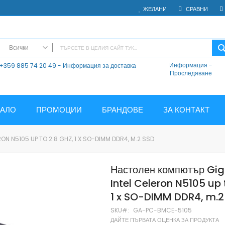
ЖЕЛАНИ
СРАВНИ
Всички
Информация
-
+359 885 74 20 49 - Информация за доставка
ВСИЧКИ
Проследяване
Електроника
Мобилни Телефони
Таблети
ЧАЛО
ПРОМОЦИИ
БРАНДОВЕ
ЗА КОНТАКТ
Смарт часовници и гривни
Външни батерии
 N5105 UP TO 2.8 GHZ, 1 X SO-DIMM DDR4, M.2 SSD
Аксесоари
Зарядни за телефони
Настолен компютър Gig
Калъфи
Intel Celeron N5105 up 
SD карти
1 x SO-DIMM DDR4, m.2
Смарт устройства
Хендсфри системи
SKU
GA-PC-BMCE-5105
ДАЙТЕ ПЪРВАТА ОЦЕНКА ЗА ПРОДУКТА
Преносими тонколони