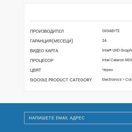
beginning
of
the
images
gallery
Характеристики
ПРОИЗВОДИТЕЛ
GIGABYTE
ГАРАНЦИЯ(МЕСЕЦИ)
24
ВИДЕО КАРТА
Intel® UHD Grap
ПРОЦЕСОР
Intel Celeron N5
ЦВЯТ
Черен
GOOGLE PRODUCT CATEGORY
Electronics > C
З
а
п
и