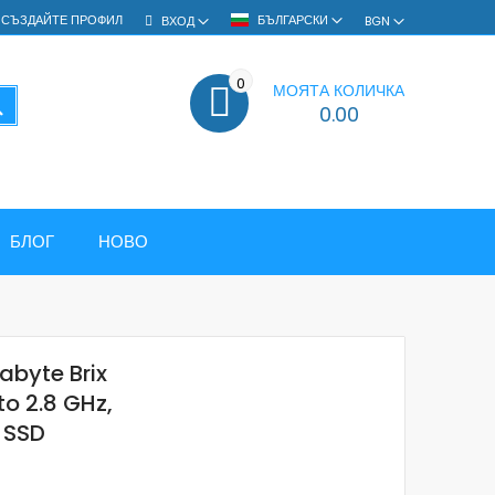
СЪЗДАЙТЕ ПРОФИЛ
БЪЛГАРСКИ
ВХОД
BGN
0
МОЯТА КОЛИЧКА
ТЪРСЕНЕ
0.00
БЛОГ
НОВО
abyte Brix
to 2.8 GHz,
 SSD