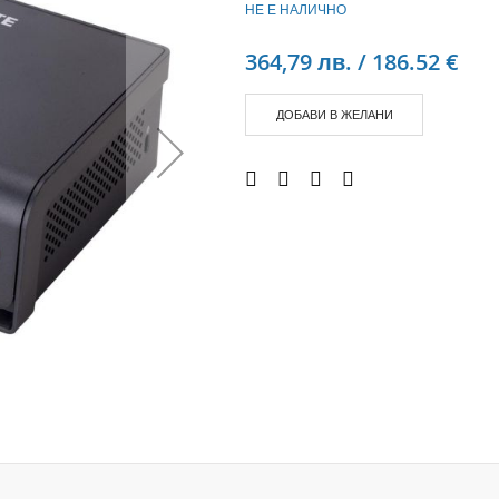
НЕ Е НАЛИЧНО
Аудио слушалки
eBook четци
364,79 лв. / 186.52 €
eBook аксесоари
Компютри и Компоненти
ДОБАВИ В ЖЕЛАНИ
Преносоми Компютри
Аксесоари за лаптопи
Настолни Компютри
Работни станции
Мишки
Клавиатури
Вътрешни дискове
Външни дискове
SSD
Памет
Памет SODIMM
USB памет
Чанти и Раници
Охлаждащи поставки за лаптопи