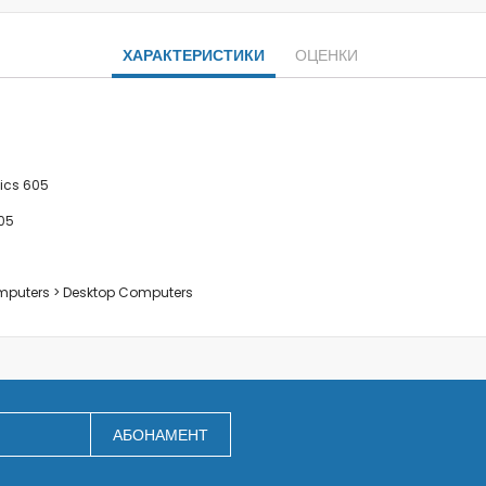
Заключване на лаптопи
Мултимедия
ХАРАКТЕРИСТИКИ
ОЦЕНКИ
Плейъри
Слушалки
Микрофони
Уеб камери
Звукови системи и тонколони
hics 605
За дома
105
За кухнята
Блендери
Сокоизстисквачки и преси
omputers > Desktop Computers
Пасатори
Кухненски роботи
Миксери
Кафемашини
Тостери
АБОНАМЕНТ
Керамични ножове
Електрически кани