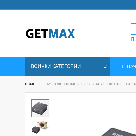
Skip
to
Content
ВСИЧКИ КАТЕГОРИИ
НА
HOME
НАСТОЛЕН КОМПЮТЪР GIGABYTE BRIX INTEL CELERON
Skip
to
the
end
of
the
images
gallery