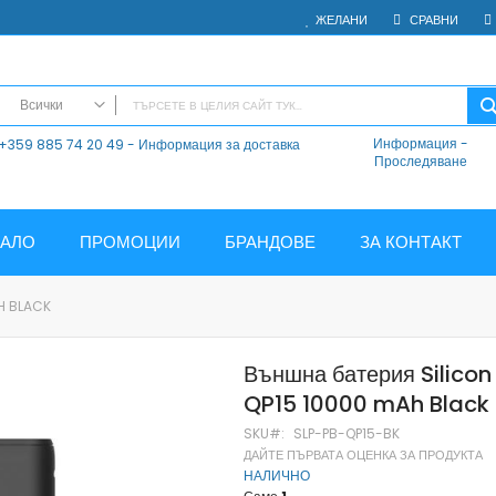
ЖЕЛАНИ
СРАВНИ
Всички
Информация
-
+359 885 74 20 49 - Информация за доставка
ВСИЧКИ
Проследяване
Електроника
Мобилни Телефони
Таблети
ЧАЛО
ПРОМОЦИИ
БРАНДОВЕ
ЗА КОНТАКТ
Смарт часовници и гривни
Външни батерии
H BLACK
Аксесоари
Зарядни за телефони
Външна батерия Silicon
Калъфи
QP15 10000 mAh Black
SD карти
Смарт устройства
SKU
SLP-PB-QP15-BK
ДАЙТЕ ПЪРВАТА ОЦЕНКА ЗА ПРОДУКТА
Хендсфри системи
НАЛИЧНО
Преносими тонколони