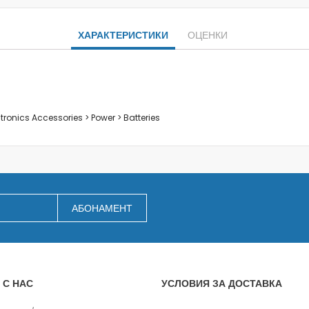
Заключване на лаптопи
Мултимедия
ХАРАКТЕРИСТИКИ
ОЦЕНКИ
Плейъри
Слушалки
Микрофони
Уеб камери
Звукови системи и тонколони
ctronics Accessories > Power > Batteries
За дома
За кухнята
Блендери
Сокоизстисквачки и преси
Пасатори
АБОНАМЕНТ
Кухненски роботи
Миксери
Кафемашини
Тостери
 С НАС
УСЛОВИЯ ЗА ДОСТАВКА
Керамични ножове
Електрически кани