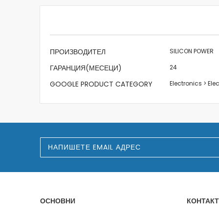
beginning
of
the
images
gallery
Характеристики
ПРОИЗВОДИТЕЛ
SILICON POWER
ГАРАНЦИЯ(МЕСЕЦИ)
24
GOOGLE PRODUCT CATEGORY
Electronics > Ele
З
а
п
и
ш
е
т
е
ОСНОВНИ
КОНТАКТ
с
е
з