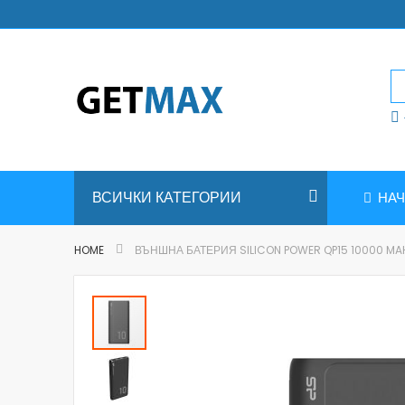
Skip
to
Content
ВСИЧКИ КАТЕГОРИИ
НА
HOME
ВЪНШНА БАТЕРИЯ SILICON POWER QP15 10000 MA
Skip
to
the
end
of
the
images
gallery