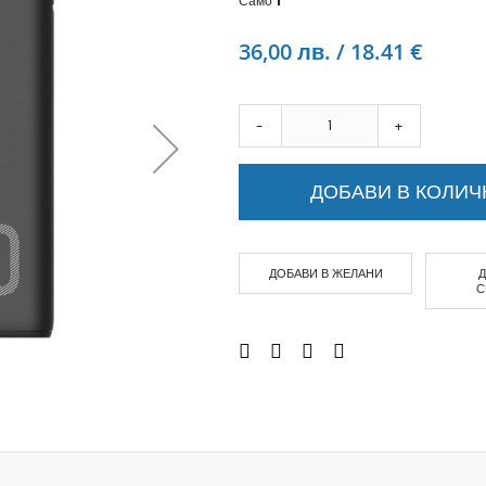
Само
1
Аудио слушалки
eBook четци
36,00 лв. / 18.41 €
eBook аксесоари
Компютри и Компоненти
Преносоми Компютри
-
+
Аксесоари за лаптопи
Настолни Компютри
ДОБАВИ В КОЛИЧ
Работни станции
Мишки
Клавиатури
ДОБАВИ В ЖЕЛАНИ
Вътрешни дискове
С
Външни дискове
SSD
Памет
Памет SODIMM
USB памет
Чанти и Раници
Охлаждащи поставки за лаптопи