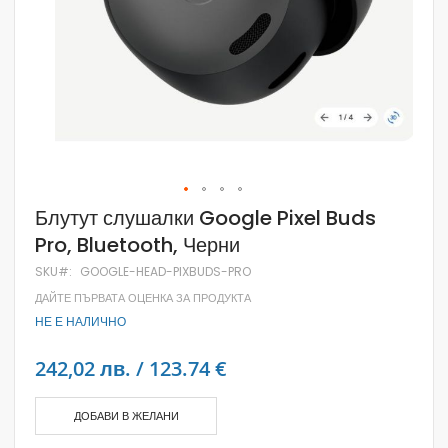
Skip
Блутут слушалки Google Pixel Buds
to
Pro, Bluetooth, Черни
the
beginning
SKU
GOOGLE-HEAD-PIXBUDS-PRO
of
the
ДАЙТЕ ПЪРВАТА ОЦЕНКА ЗА ПРОДУКТА
images
НЕ Е НАЛИЧНО
gallery
242,02 лв. / 123.74 €
ДОБАВИ В ЖЕЛАНИ