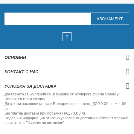
З
АБОНАМЕНТ
а
п
и
ш
е
т
е
с
ОСНОВНИ
е
з
а
КОНТАКТ С НАС
н
а
ш
УСЛОВИЯ ЗА ДОСТАВКА
и
я
Доставката за България се извършва от куриерска фирма Speedy.
б
Цените са както следва:
ю
До всички населени места в България при поръчка ДО 70.00 лв. – 4.99
л
лв.
е
Безплатна доставка при поръчка НАД 70.00 лв.
т
Подробна информация относно условия за доставка и отказ от поръчки
и
прочетете в "Условия за ползване".
н
: