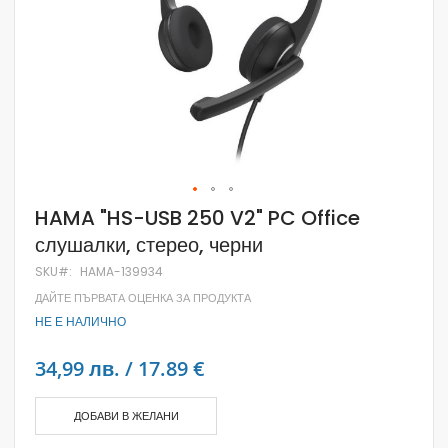
Skip
HAMA "HS-USB 250 V2" PC Office
to
слушалки, стерео, черни
the
beginning
SKU
HAMA-139934
of
the
ДАЙТЕ ПЪРВАТА ОЦЕНКА ЗА ПРОДУКТА
images
НЕ Е НАЛИЧНО
gallery
34,99 лв. / 17.89 €
ДОБАВИ В ЖЕЛАНИ