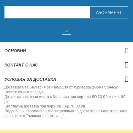
З
АБОНАМЕНТ
а
п
и
ш
е
т
е
с
ОСНОВНИ
е
з
а
КОНТАКТ С НАС
н
а
ш
УСЛОВИЯ ЗА ДОСТАВКА
и
я
Доставката за България се извършва от куриерска фирма Speedy.
б
Цените са както следва:
ю
До всички населени места в България при поръчка ДО 70.00 лв. – 4.99
л
лв.
е
Безплатна доставка при поръчка НАД 70.00 лв.
т
Подробна информация относно условия за доставка и отказ от поръчки
и
прочетете в "Условия за ползване".
н
: