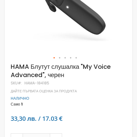
Skip
HAMA Блутут слушалка "My Voice
to
Advanced", черен
the
beginning
SKU
HAMA-184185
of
the
ДАЙТЕ ПЪРВАТА ОЦЕНКА ЗА ПРОДУКТА
images
НАЛИЧНО
gallery
Само
1
33,30 лв. / 17.03 €