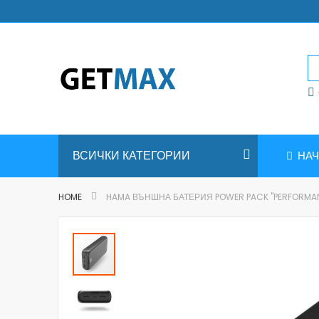
Skip
to
Content
ВСИЧКИ КАТЕГОРИИ
НА
HOME
HAMA ВЪНШНА БАТЕРИЯ POWER PACK "PERFORMANCE
Skip
to
the
end
of
the
images
gallery