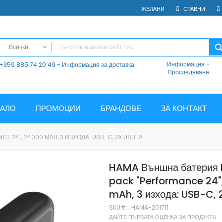
ЖЕЛАНИ
СРАВНИ
Всички
Информация
-
+359 885 74 20 49 - Информация за доставка
ВСИЧКИ
Проследяване
Електроника
Мобилни Телефони
Таблети
ЧАЛО
ПРОМОЦИИ
БРАНДОВЕ
ЗА КОНТАКТ
Смарт часовници и гривни
Външни батерии
 24", 24000 MAH, 3 ИЗХОДА: USB-C, 2X USB-A
Аксесоари
Зарядни за телефони
HAMA Външна батерия
Калъфи
pack "Performance 24"
SD карти
mAh, 3 изхода: USB-C,
Смарт устройства
Хендсфри системи
SKU
HAMA-201711
ДАЙТЕ ПЪРВАТА ОЦЕНКА ЗА ПРОДУКТА
Преносими тонколони