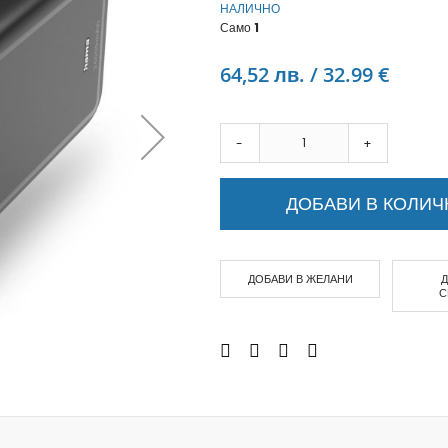
НАЛИЧНО
Аудио слушалки
Само
1
eBook четци
eBook аксесоари
64,52 лв. / 32.99 €
Компютри и Компоненти
Преносоми Компютри
Аксесоари за лаптопи
-
+
Настолни Компютри
Работни станции
ДОБАВИ В КОЛИЧ
Мишки
Клавиатури
Вътрешни дискове
ДОБАВИ В ЖЕЛАНИ
Външни дискове
С
SSD
Памет
Памет SODIMM
USB памет
Чанти и Раници
Охлаждащи поставки за лаптопи