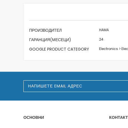
beginning
of
the
images
gallery
Характеристики
ПРОИЗВОДИТЕЛ
HAMA
ГАРАНЦИЯ(МЕСЕЦИ)
24
GOOGLE PRODUCT CATEGORY
Electronics > Ele
З
а
п
и
ш
е
т
е
ОСНОВНИ
КОНТАКТ
с
е
з