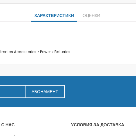
Заключване на лаптопи
Мултимедия
ХАРАКТЕРИСТИКИ
ОЦЕНКИ
Плейъри
Слушалки
Микрофони
Уеб камери
Звукови системи и тонколони
ctronics Accessories > Power > Batteries
За дома
За кухнята
Блендери
Сокоизстисквачки и преси
Пасатори
АБОНАМЕНТ
Кухненски роботи
Миксери
Кафемашини
Тостери
 С НАС
УСЛОВИЯ ЗА ДОСТАВКА
Керамични ножове
Електрически кани