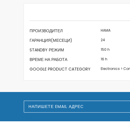
beginning
of
the
images
gallery
Характеристики
ПРОИЗВОДИТЕЛ
HAMA
ГАРАНЦИЯ(МЕСЕЦИ)
24
STANDBY РЕЖИМ
150 h
ВРЕМЕ НА РАБОТА
16 h
GOOGLE PRODUCT CATEGORY
Electronics > C
З
а
п
и
ш
е