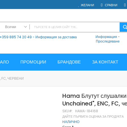
ЖЕЛАНИ
СРАВНИ
Всички
Информация
-
+359 885 74 20 49 - Информация за доставка
ВСИЧКИ
Проследяване
Електроника
Мобилни Телефони
Таблети
ЧАЛО
ПРОМОЦИИ
БРАНДОВЕ
ЗА КОНТАКТ
Смарт часовници и гривни
Външни батерии
, FC, ЧЕРВЕНИ
Аксесоари
Зарядни за телефони
Hama Блутут слушалки "
Калъфи
Unchained", ENC, FC, ч
SD карти
Смарт устройства
SKU
HAMA-184168
ДАЙТЕ ПЪРВАТА ОЦЕНКА ЗА ПРОДУКТА
Хендсфри системи
НАЛИЧНО
Преносими тонколони