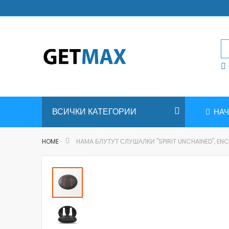
Skip
to
Content
ВСИЧКИ КАТЕГОРИИ
НА
HOME
HAMA БЛУТУТ СЛУШАЛКИ "SPIRIT UNCHAINED", ENC
Skip
to
the
end
of
the
images
gallery