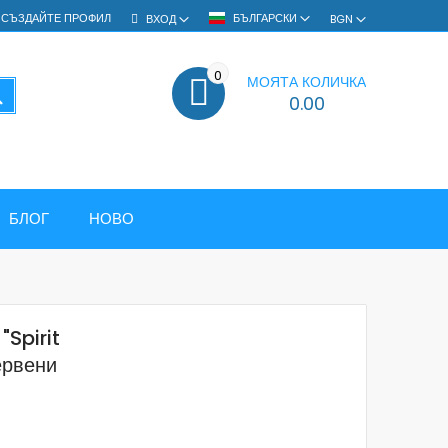
СЪЗДАЙТЕ ПРОФИЛ
БЪЛГАРСКИ
ВХОД
BGN
0
МОЯТА КОЛИЧКА
ТЪРСЕНЕ
0.00
БЛОГ
НОВО
Spirit
ервени