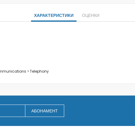
Заключване на лаптопи
Мултимедия
ХАРАКТЕРИСТИКИ
ОЦЕНКИ
Плейъри
Слушалки
Микрофони
Уеб камери
Звукови системи и тонколони
За дома
За кухнята
ommunications > Telephony
Блендери
Сокоизстисквачки и преси
Пасатори
Кухненски роботи
Миксери
АБОНАМЕНТ
Кафемашини
Тостери
Керамични ножове
Електрически кани