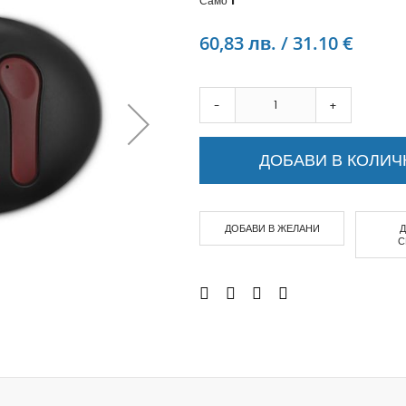
Само
1
Аудио слушалки
eBook четци
60,83 лв. / 31.10 €
eBook аксесоари
Компютри и Компоненти
Преносоми Компютри
-
+
Аксесоари за лаптопи
Настолни Компютри
ДОБАВИ В КОЛИЧ
Работни станции
Мишки
Клавиатури
ДОБАВИ В ЖЕЛАНИ
Вътрешни дискове
С
Външни дискове
SSD
Памет
Памет SODIMM
USB памет
Чанти и Раници
Охлаждащи поставки за лаптопи