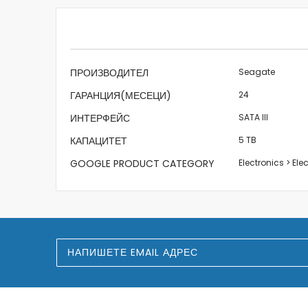
beginning
of
the
images
gallery
Характеристики
ПРОИЗВОДИТЕЛ
Seagate
ГАРАНЦИЯ(МЕСЕЦИ)
24
ИНТЕРФЕЙС
SATA III
КАПАЦИТЕТ
5 TB
GOOGLE PRODUCT CATEGORY
Electronics > El
З
а
п
и
ш
е