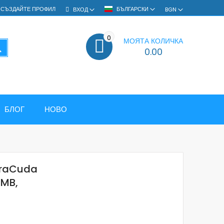
СЪЗДАЙТЕ ПРОФИЛ
БЪЛГАРСКИ
ВХОД
BGN
0
МОЯТА КОЛИЧКА
ТЪРСЕНЕ
0.00
БЛОГ
НОВО
rraCuda
8MB,
0