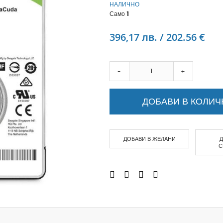
НАЛИЧНО
Аудио слушалки
Само
1
eBook четци
eBook аксесоари
396,17 лв. / 202.56 €
Компютри и Компоненти
Преносоми Компютри
Аксесоари за лаптопи
-
+
Настолни Компютри
Работни станции
ДОБАВИ В КОЛИЧ
Мишки
Клавиатури
Вътрешни дискове
ДОБАВИ В ЖЕЛАНИ
Външни дискове
С
SSD
Памет
Памет SODIMM
USB памет
Чанти и Раници
Охлаждащи поставки за лаптопи