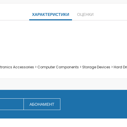
Заключване на лаптопи
Мултимедия
ХАРАКТЕРИСТИКИ
ОЦЕНКИ
Плейъри
Слушалки
Микрофони
Уеб камери
Звукови системи и тонколони
За дома
За кухнята
ectronics Accessories > Computer Components > Storage Devices > Hard Dr
Блендери
Сокоизстисквачки и преси
Пасатори
Кухненски роботи
Миксери
АБОНАМЕНТ
Кафемашини
Тостери
Керамични ножове
Електрически кани