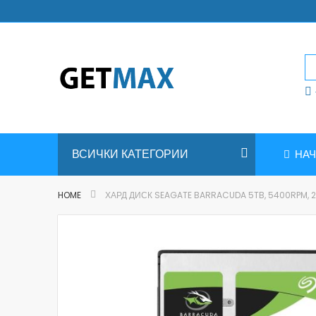
Skip
to
Content
ВСИЧКИ КАТЕГОРИИ
НА
HOME
ХАРД ДИСК SEAGATE BARRACUDA 5TB, 5400RPM, 2.
Skip
to
the
end
of
the
images
gallery