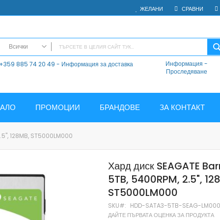
ЖЕЛАНИ
СРАВНИ
Всички
Информация
-
+359 885 74 20 49 - Информация за доставка
ВСИЧКИ
Проследяване
Електроника
Мобилни Телефони
Таблети
ЧАЛО
ПРОМОЦИИ
БРАНДОВЕ
ЗА КОНТАКТ
Смарт часовници и гривни
Външни батерии
5", 128MB, ST5000LM000
Аксесоари
Зарядни за телефони
Хард диск SEAGATE Ba
Калъфи
5TB, 5400RPM, 2.5", 12
SD карти
ST5000LM000
Смарт устройства
Хендсфри системи
SKU
HDD-SATA3-5TB-SEAG-LM00
ДАЙТЕ ПЪРВАТА ОЦЕНКА ЗА ПРОДУКТА
Преносими тонколони