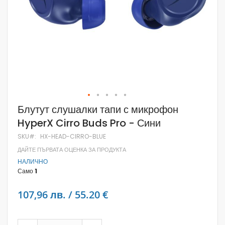
Skip
Блутут слушалки тапи с микрофон
to
HyperX Cirro Buds Pro - Сини
the
beginning
SKU
HX-HEAD-CIRRO-BLUE
of
the
ДАЙТЕ ПЪРВАТА ОЦЕНКА ЗА ПРОДУКТА
images
НАЛИЧНО
gallery
Само
1
107,96 лв. / 55.20 €