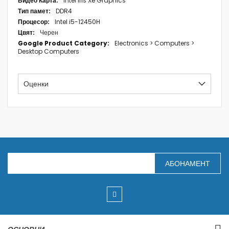
Intel Iris Xe Graphics
DDR4
Intel i5-12450H
Черен
Electronics > Computers >
Desktop Computers
Оценки
З
АБОНАМЕНТ
а
п
и
ш
е
т
е
с