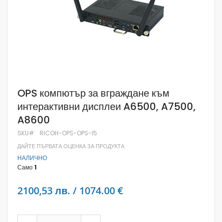
Skip
OPS компютър за вграждане към
to
интерактивни дисплеи A6500, A7500,
the
beginning
A8600
of
the
SKU
RICOH-OPS-OPS-I5
images
gallery
ДАЙТЕ ПЪРВАТА ОЦЕНКА ЗА ПРОДУКТА
НАЛИЧНО
Само
1
2100,53 лв. / 1074.00 €