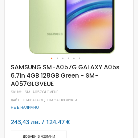
Skip
SAMSUNG SM-A057G GALAXY A05s
to
6.7in 4GB 128GB Green - SM-
the
beginning
A057GLGVEUE
of
the
SKU
SM-A057GLGVEUE
images
gallery
ДАЙТЕ ПЪРВАТА ОЦЕНКА ЗА ПРОДУКТА
НЕ Е НАЛИЧНО
243,43 лв. / 124.47 €
ДОБАВИ В ЖЕЛАНИ