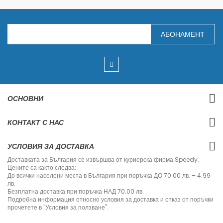
З
АБОНАМЕНТ
а
п
и
ш
е
т
е
с
ОСНОВНИ
е
з
а
КОНТАКТ С НАС
н
а
ш
УСЛОВИЯ ЗА ДОСТАВКА
и
я
Доставката за България се извършва от куриерска фирма Speedy.
б
Цените са както следва:
ю
До всички населени места в България при поръчка ДО 70.00 лв. – 4.99
л
лв.
е
Безплатна доставка при поръчка НАД 70.00 лв.
т
Подробна информация относно условия за доставка и отказ от поръчки
и
прочетете в "Условия за ползване".
н
: