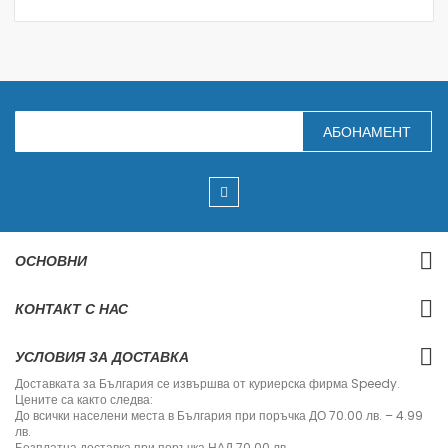
З
АБОНАМЕНТ
а
п
и
ш
е
т
е
с
ОСНОВНИ
е
з
а
КОНТАКТ С НАС
н
а
ш
УСЛОВИЯ ЗА ДОСТАВКА
и
я
Доставката за България се извършва от куриерска фирма Speedy.
б
Цените са както следва:
ю
До всички населени места в България при поръчка ДО 70.00 лв. – 4.99
л
лв.
е
Безплатна доставка при поръчка НАД 70.00 лв.