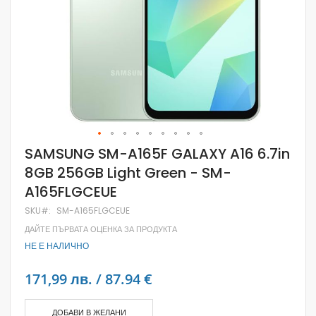
Skip
SAMSUNG SM-A165F GALAXY A16 6.7in
to
8GB 256GB Light Green - SM-
the
beginning
A165FLGCEUE
of
the
SKU
SM-A165FLGCEUE
images
gallery
ДАЙТЕ ПЪРВАТА ОЦЕНКА ЗА ПРОДУКТА
НЕ Е НАЛИЧНО
171,99 лв. / 87.94 €
ДОБАВИ В ЖЕЛАНИ