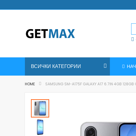
Skip
to
Content
ВСИЧКИ КАТЕГОРИИ
НА
HOME
SAMSUNG SM-A175F GALAXY A17 6.7IN 4GB 128GB
Skip
to
the
end
of
the
images
gallery