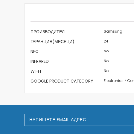
beginning
of
the
images
gallery
Характеристики
ПРОИЗВОДИТЕЛ
Samsung
ГАРАНЦИЯ(МЕСЕЦИ)
24
NFC
No
INFRARED
No
WI-FI
No
GOOGLE PRODUCT CATEGORY
Electronics > C
З
а
п
и