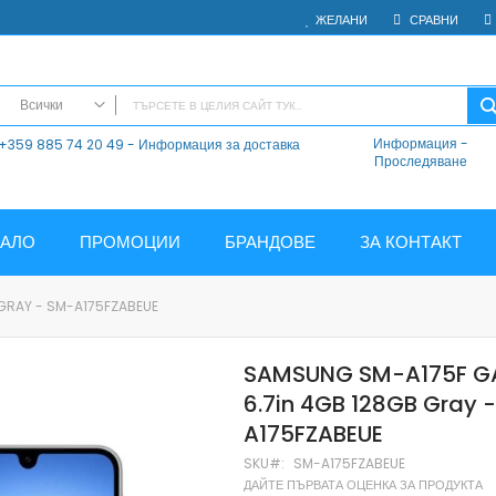
ЖЕЛАНИ
СРАВНИ
Всички
Информация
-
+359 885 74 20 49 - Информация за доставка
ВСИЧКИ
Проследяване
Електроника
Мобилни Телефони
Таблети
ЧАЛО
ПРОМОЦИИ
БРАНДОВЕ
ЗА КОНТАКТ
Смарт часовници и гривни
Външни батерии
 GRAY - SM-A175FZABEUE
Аксесоари
Зарядни за телефони
SAMSUNG SM-A175F GA
Калъфи
6.7in 4GB 128GB Gray 
SD карти
A175FZABEUE
Смарт устройства
Хендсфри системи
SKU
SM-A175FZABEUE
ДАЙТЕ ПЪРВАТА ОЦЕНКА ЗА ПРОДУКТА
Преносими тонколони