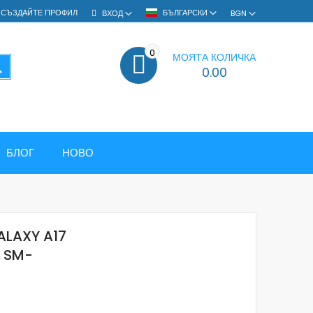
СЪЗДАЙТЕ ПРОФИЛ
БЪЛГАРСКИ
ВХОД
BGN
0
МОЯТА КОЛИЧКА
ТЪРСЕНЕ
0.00
БЛОГ
НОВО
LAXY A17
- SM-