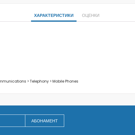
Заключване на лаптопи
Мултимедия
ХАРАКТЕРИСТИКИ
ОЦЕНКИ
Плейъри
Слушалки
Микрофони
Уеб камери
Звукови системи и тонколони
За дома
За кухнята
Блендери
Сокоизстисквачки и преси
ommunications > Telephony > Mobile Phones
Пасатори
Кухненски роботи
Миксери
Кафемашини
Тостери
АБОНАМЕНТ
Керамични ножове
Електрически кани