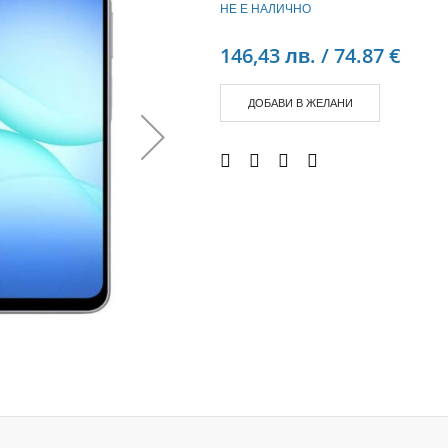
НЕ Е НАЛИЧНО
Аудио слушалки
eBook четци
146,43 лв. / 74.87 €
eBook аксесоари
Компютри и Компоненти
ДОБАВИ В ЖЕЛАНИ
Преносоми Компютри
Аксесоари за лаптопи
Настолни Компютри
Работни станции
Мишки
Клавиатури
Вътрешни дискове
Външни дискове
SSD
Памет
Памет SODIMM
USB памет
Чанти и Раници
Охлаждащи поставки за лаптопи