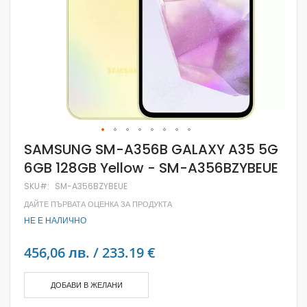
Skip
SAMSUNG SM-A356B GALAXY A35 5G
to
6GB 128GB Yellow - SM-A356BZYBEUE
the
beginning
SKU
SM-A356BZYBEUE
of
the
ДАЙТЕ ПЪРВАТА ОЦЕНКА ЗА ПРОДУКТА
images
НЕ Е НАЛИЧНО
gallery
456,06 лв. / 233.19 €
ДОБАВИ В ЖЕЛАНИ