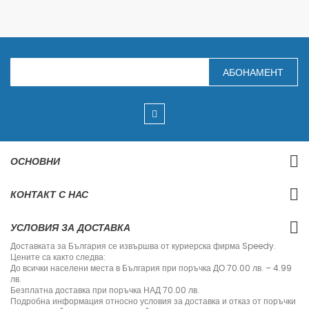
З
АБОНАМЕНТ
а
п
и
ш
е
т
е
с
ОСНОВНИ
е
з
а
КОНТАКТ С НАС
н
а
ш
УСЛОВИЯ ЗА ДОСТАВКА
и
я
Доставката за България се извършва от куриерска фирма Speedy.
б
Цените са както следва:
ю
До всички населени места в България при поръчка ДО 70.00 лв. – 4.99
л
лв.
е
Безплатна доставка при поръчка НАД 70.00 лв.
т
Подробна информация относно условия за доставка и отказ от поръчки
и